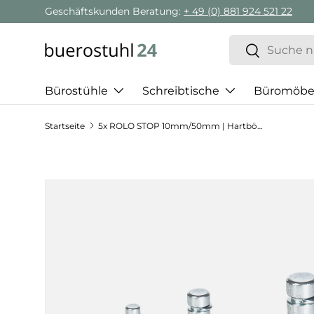
Geschäftskunden Beratung:
+ 49 (0) 881 924 521 22
Direkt zum Inhalt
Suchen
Suchen
Bürostühle
Schreibtische
Büromöbe
Startseite
5x ROLO STOP 10mm/50mm | Hartböden - Stuhlrollen
Zu Produktinformationen springen