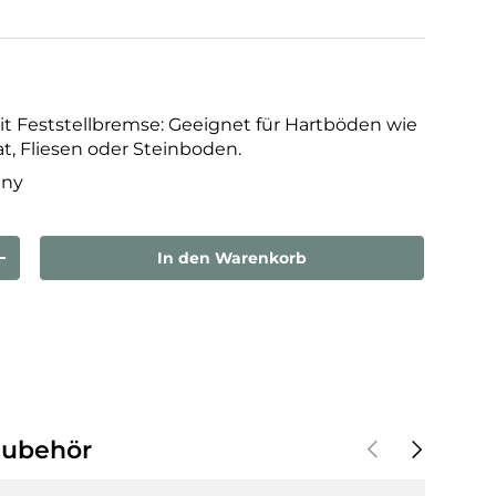
mit Feststellbremse: Geeignet für Hartböden wie
t, Fliesen oder Steinboden.
any
In den Warenkorb
rn
Menge erhöhen
Vorherige
Nächste
Zubehör