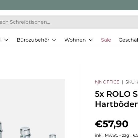
l
Bürozubehör
Wohnen
Sale
Geschä
hjh OFFICE
|
SKU:
5x ROLO 
Hartböden
Normaler
€57,90
inkl. MwSt. - zzgl. 