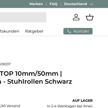
Passenden Bürostuhl finden mit
Marken
FAQ
Deutschland
AI-Beratung
Land/Region
Einloggen
Einkaufs
Kontakt
ftskunden
Ratgeber
619037
STOP 10mm/50mm |
 - Stuhlrollen Schwarz
 Preis
AUF LAGER
€5,90 Versand
In 2-4 Werktagen bei Ihnen