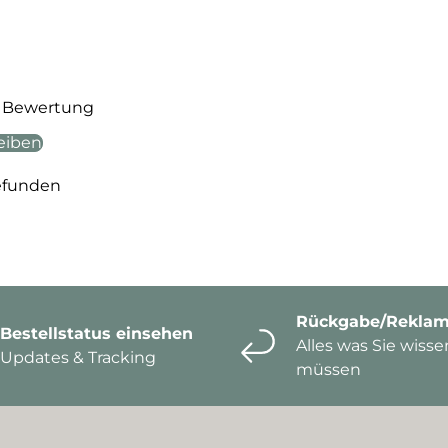
te Bewertung
eiben
efunden
Rückgabe/Reklam
Bestellstatus einsehen
Alles was Sie wisse
Updates & Tracking
müssen