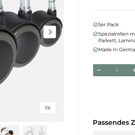
5er Pack
Nächste
Spezialrollen 
Parkett, Lamina
Made In Germ
Anzahl
Menge verringe
1
/
6
von
Passendes 