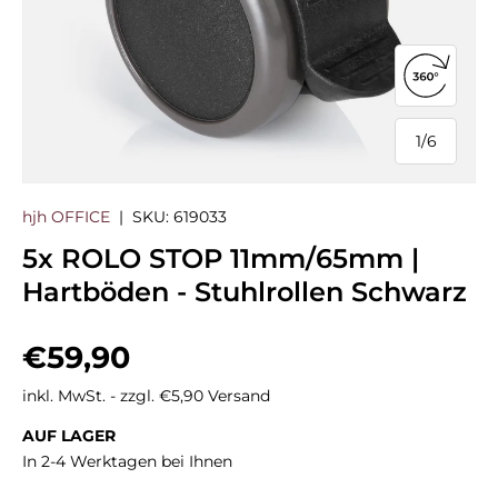
360°-Ans
1
/
6
von
hjh OFFICE
|
SKU:
619033
5x ROLO STOP 11mm/65mm |
Hartböden - Stuhlrollen Schwarz
Normaler Preis
€59,90
inkl. MwSt. - zzgl. €5,90 Versand
AUF LAGER
In 2-4 Werktagen bei Ihnen