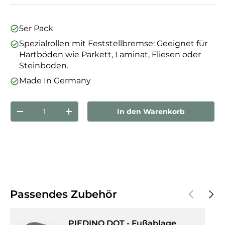
5er Pack
Spezialrollen mit Feststellbremse: Geeignet für
Hartböden wie Parkett, Laminat, Fliesen oder
Steinboden.
Made In Germany
Anzahl
In den Warenkorb
Menge verringern
Menge erhöhen
Vorherige
Näch
Passendes Zubehör
PIEDINO DOT - Fußablage