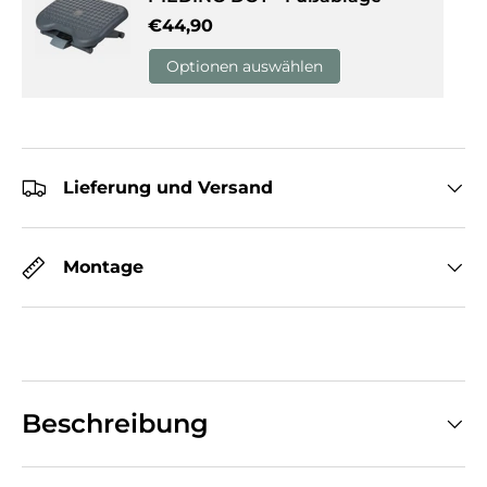
Normaler Preis
€44,90
Optionen auswählen
Lieferung und Versand
Montage
Beschreibung