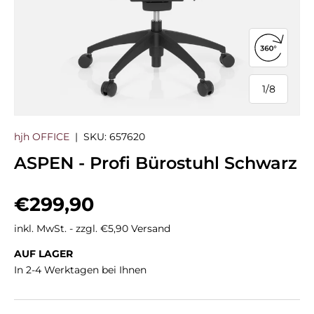
360°-Ans
1
/
8
von
hjh OFFICE
|
SKU:
657620
ASPEN - Profi Bürostuhl Schwarz
Normaler Preis
€299,90
inkl. MwSt. - zzgl. €5,90 Versand
AUF LAGER
In 2-4 Werktagen bei Ihnen