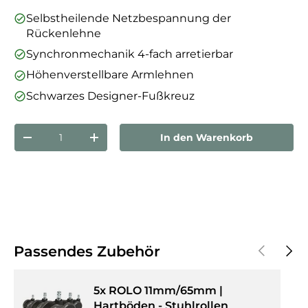
Selbstheilende Netzbespannung der
Rückenlehne
Synchronmechanik 4-fach arretierbar
Höhenverstellbare Armlehnen
Schwarzes Designer-Fußkreuz
Anzahl
In den Warenkorb
Menge verringern
Menge erhöhen
Vorherige
Näch
Passendes Zubehör
5x ROLO 11mm/65mm |
Hartböden - Stuhlrollen