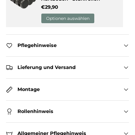
Normaler Preis
€29,90
Optionen auswählen
Pflegehinweise
Lieferung und Versand
Montage
Rollenhinweis
Allgemeiner Pflegehinweis