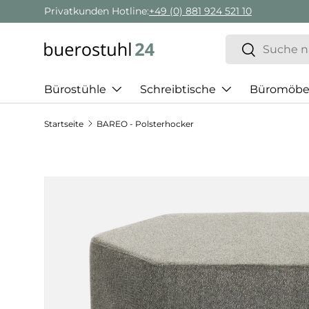
Privatkunden Hotline:
+49 (0) 881 924 521 10
Direkt zum Inhalt
Suchen
Suchen
Bürostühle
Schreibtische
Büromöbe
Startseite
BAREO - Polsterhocker
Zu Produktinformationen springen