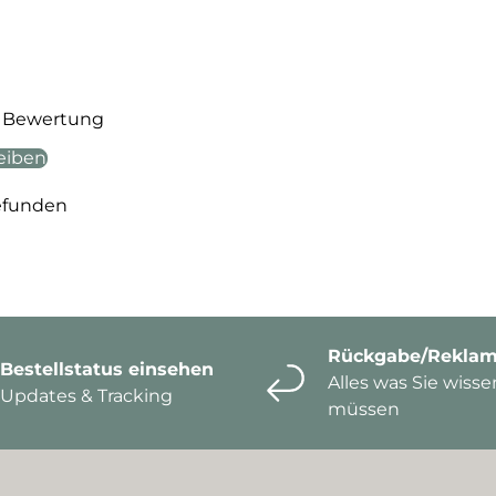
te Bewertung
eiben
efunden
Rückgabe/Reklam
Bestellstatus einsehen
Alles was Sie wisse
Updates & Tracking
müssen