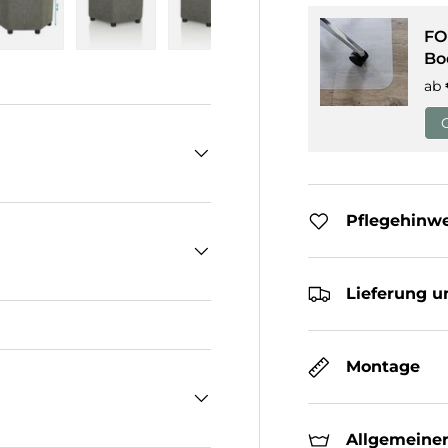
FO
cht laden
n Galerieansicht laden
Bild 5 in Galerieansicht laden
Bild 6 in Galerieansicht laden
Bild 7 in Galerieansicht laden
Bild 8 in Galeriean
Bo
ab
Pflegehinw
Lieferung u
Montage
Allgemeiner