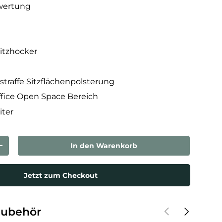
wertung
itzhocker
raffe Sitzflächenpolsterung
Office Open Space Bereich
iter
In den Warenkorb
rn
Menge erhöhen
Jetzt zum Checkout
Vorherige
Nächste
Zubehör