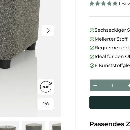
1 Be
Nächste
Sechseckiger S
Melierter Stoff
Bequeme und st
Ideal für den 
6 Kunststoffgle
Anzahl
Menge verringe
360°-Ansicht öffnen
1
/
8
von
Passendes 