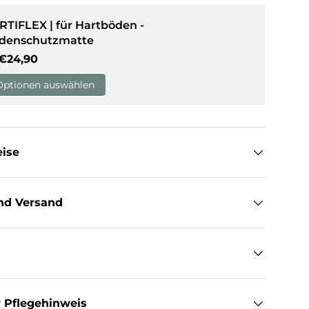
RTIFLEX | für Hartböden -
sicht laden
denschutzmatte
Normaler Preis
€24,90
Optionen auswählen
eise
nd Versand
 Pflegehinweis