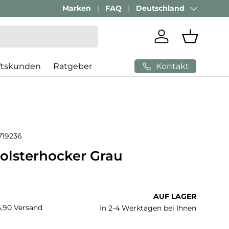
Geschäftskunden Beratung:
Marken
FAQ
Deutschland
+ 49 (0) 881 924 521
Land/Region
Einloggen
Einkaufs
Kontakt
ftskunden
Ratgeber
719236
olsterhocker Grau
 Preis
AUF LAGER
€5,90 Versand
In 2-4 Werktagen bei Ihnen