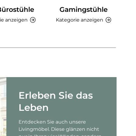
Bürostühle
Gamingstühle
Ki
ie anzeigen
Kategorie anzeigen
K
Erleben Sie das
Leben
Entdecken Sie auch unsere
Livingmöbel. Diese glänzen nicht