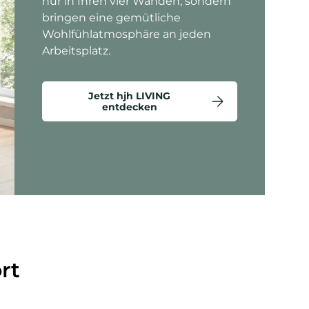
nur in Ihren vier Wänden, sondern
bringen eine gemütliche
Wohlfühlatmosphäre an jeden
Arbeitsplatz.
Jetzt hjh LIVING
entdecken
ten anzeigen - Criss-Cross 20 - Loungesessel
rt