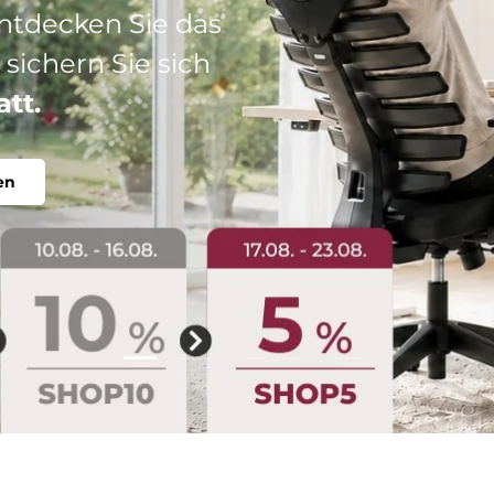
: Ihr perfekter
abel, individuell.
Folie laden 2 von 5
Folie laden 1 von 5
Folie laden 3 von 5
Folie laden 4 von 5
Folie laden 5 vo