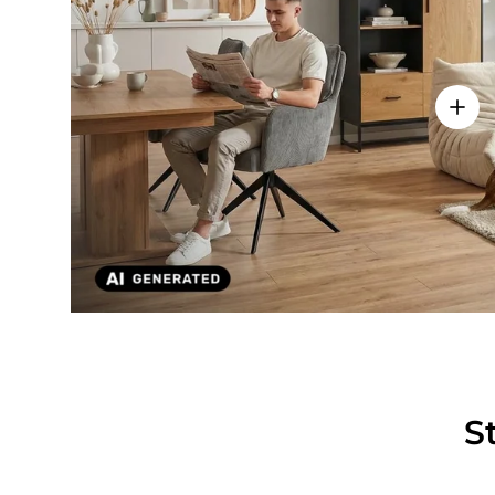
Einze
S