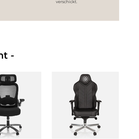
verschickt.
t -