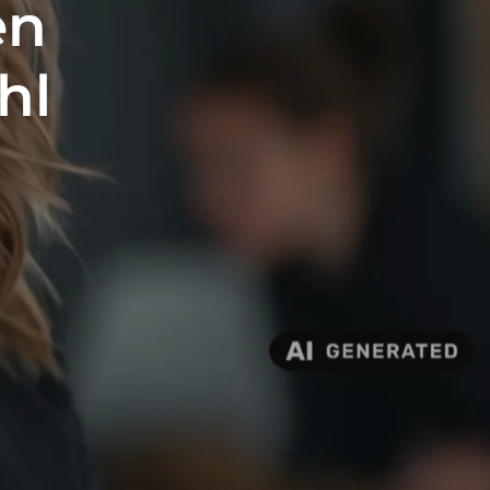
en
hl