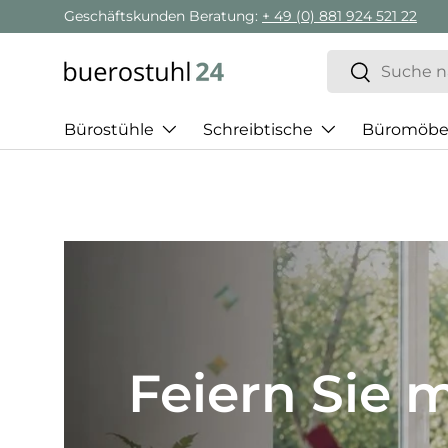
Geschäftskunden Beratung:
+ 49 (0) 881 924 521 22
Direkt zum Inhalt
Suchen
Suchen
Bürostühle
Schreibtische
Büromöbe
Best of H