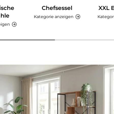
ische
Chefsessel
XXL 
hle
Kategorie anzeigen
Kategor
eigen
nzeigen - AMIO H - Büroschrank