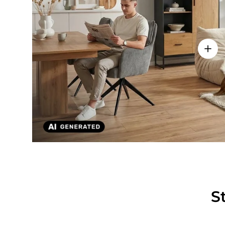
Einze
S