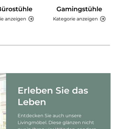
Bürostühle
Gamingstühle
Ki
ie anzeigen
Kategorie anzeigen
K
Erleben Sie das
Leben
Entdecken Sie auch unsere
Livingmöbel. Diese glänzen nicht