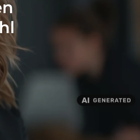
en
hl