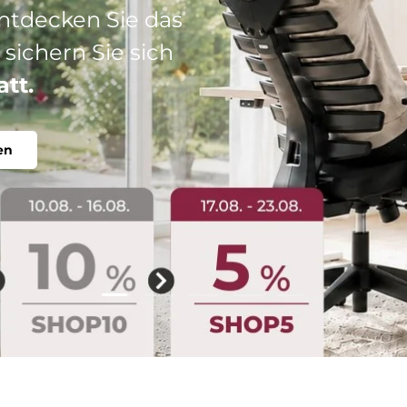
: Ihr perfekter
abel, individuell.
Folie laden 2 von 5
Folie laden 1 von 5
Folie laden 3 von 5
Folie laden 4 von 5
Folie laden 5 vo