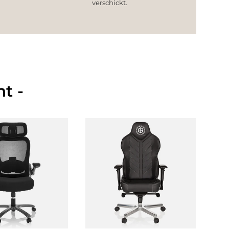
verschickt.
t -