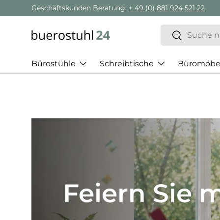
Geschäftskunden Beratung:
+ 49 (0) 881 924 521 22
Direkt zum Inhalt
Suchen
Suchen
Bürostühle
Schreibtische
Büromöbe
Best of H