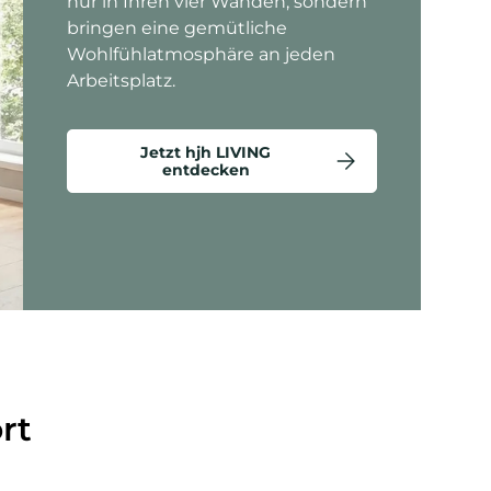
nur in Ihren vier Wänden, sondern
bringen eine gemütliche
Wohlfühlatmosphäre an jeden
Arbeitsplatz.
Jetzt hjh LIVING
entdecken
ten anzeigen - Criss-Cross 20 - Loungesessel
rt