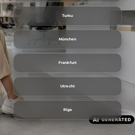
Turku
München
Frankfurt
Utrecht
Riga