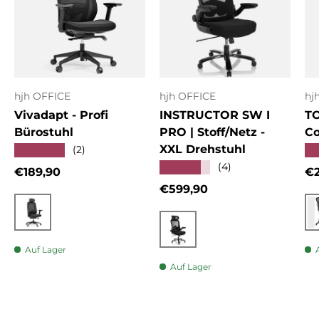
hjh OFFICE
hjh OFFICE
hj
Vivadapt - Profi
INSTRUCTOR SW I
T
Bürostuhl
PRO | Stoff/Netz -
Co
XXL Drehstuhl
★★★★★
★
(2)
★★★★★
(4)
Normaler Preis
No
€189,90
€2
Normaler Preis
€599,90
Schwarz
Schwarz
Auf Lager
Auf Lager