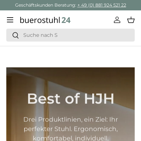
Geschäftskunden Beratung:
+ 49 (0) 881 924 521 22
Direkt zum Inhalt
Menü
Einlogge
Ein
Suchen
Suchen
Best of HJH
Drei Produktlinien, ein Ziel: Ihr
perfekter Stuhl. Ergonomisch,
komfortabel, individuell.