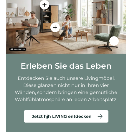
Einzelheiten anzeigen - AMIO H - Bür
Einzelheiten anzeigen - Sitzolo 2 
Einzelhei
Erleben Sie das Leben
Entdecken Sie auch unsere Livingmöbel.
Diese glänzen nicht nur in Ihren vier
Wänden, sondern bringen eine gemütliche
Wohlfühlatmosphäre an jeden Arbeitsplatz.
Jetzt hjh LIVING entdecken