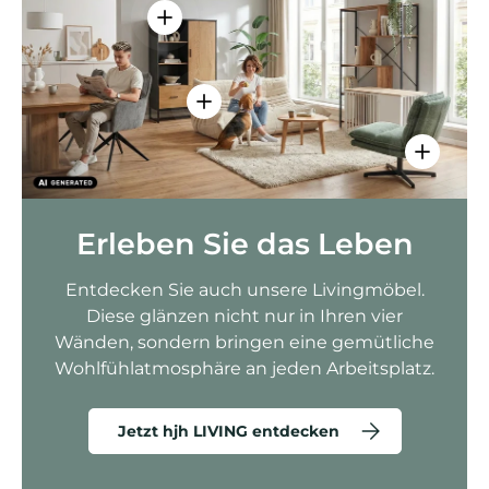
Einzelheiten anzeigen - AMIO H - Bür
Einzelheiten anzeigen - Sitzolo 2 
Einzelhei
Erleben Sie das Leben
Entdecken Sie auch unsere Livingmöbel.
Diese glänzen nicht nur in Ihren vier
Wänden, sondern bringen eine gemütliche
Wohlfühlatmosphäre an jeden Arbeitsplatz.
Jetzt hjh LIVING entdecken