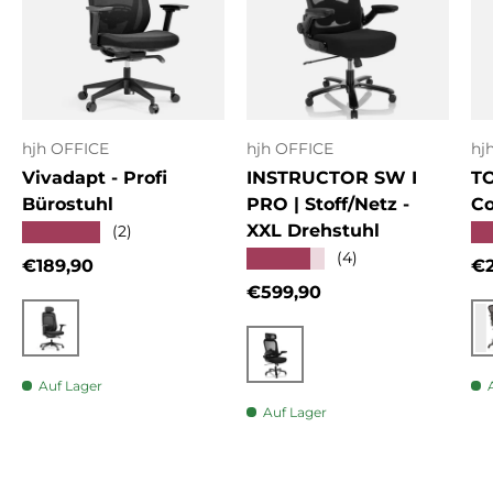
hjh OFFICE
hjh OFFICE
hj
Vivadapt - Profi
INSTRUCTOR SW I
T
Bürostuhl
PRO | Stoff/Netz -
Co
XXL Drehstuhl
★★★★★
★
(2)
★★★★★
(4)
Normaler Preis
No
€189,90
€2
Normaler Preis
€599,90
Schwarz
Schwarz
Auf Lager
Auf Lager