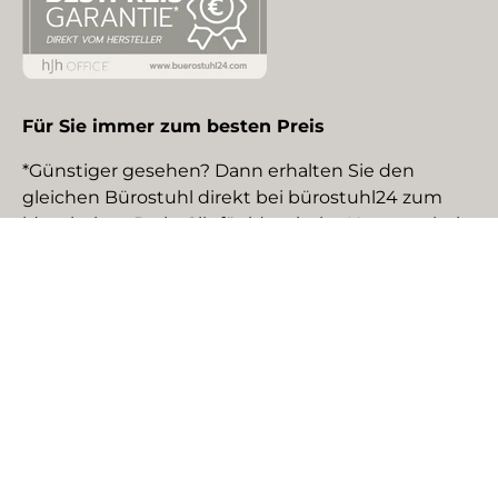
Für Sie immer zum besten Preis
*Günstiger gesehen? Dann erhalten Sie den
gleichen Bürostuhl direkt bei bürostuhl24 zum
identischen Preis. Gilt für identische Neuware bei
gewerblichen EU-Händlern. Details auf Anfrage.
Social Media
Facebook
YouTube
Instagram
TikTok
Pinterest
LinkedIn
Zahlungsmethoden