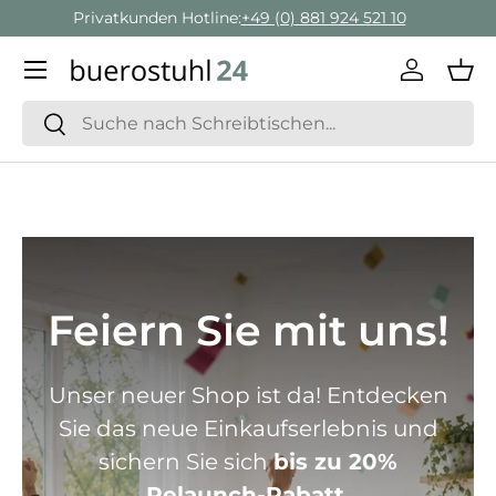
Geschäftskunden Beratung:
+ 49 (0) 881 924 521 22
Direkt zum Inhalt
Menü
Einlogge
Ein
Suchen
Suchen
Feiern Sie mit uns!
Unser neuer Shop ist da! Entdecken
Sie das neue Einkaufserlebnis und
sichern Sie sich
bis zu 20%
Relaunch-Rabatt.