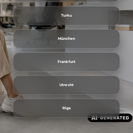
Turku
München
Frankfurt
Utrecht
Riga