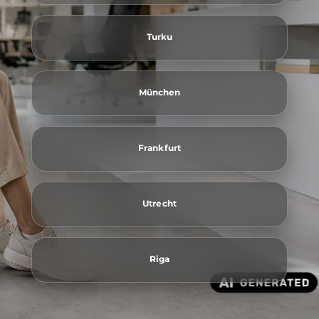
Turku
München
Frankfurt
Utrecht
Riga