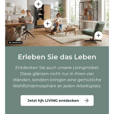
Einzelheiten anzeigen - AMIO H - Bür
Einzelheiten anzeigen - Sitzolo 2 
Einzelhei
Erleben Sie das Leben
Entdecken Sie auch unsere Livingmöbel.
Diese glänzen nicht nur in Ihren vier
Wänden, sondern bringen eine gemütliche
Wohlfühlatmosphäre an jeden Arbeitsplatz.
Jetzt hjh LIVING entdecken