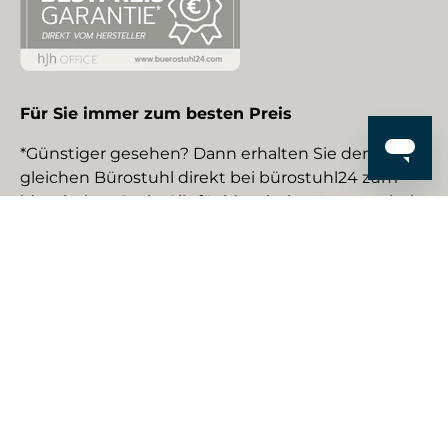
Für Sie immer zum besten Preis
*Günstiger gesehen? Dann erhalten Sie den
gleichen Bürostuhl direkt bei bürostuhl24 zum
identischen Preis. Gilt für identische Neuware bei
gewerblichen EU-Händlern. Details auf Anfrage.
Social Media
Facebook
YouTube
Instagram
TikTok
Pinterest
LinkedIn
Zahlungsmethoden