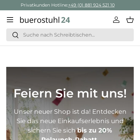
Geschäftskunden Beratung:
+ 49 (0) 881 924 521 22
Direkt zum Inhalt
Menü
Einlogge
Ein
Suchen
Suchen
Feiern Sie mit uns!
Unser neuer Shop ist da! Entdecken
Sie das neue Einkaufserlebnis und
sichern Sie sich
bis zu 20%
Relaunch-Rabatt.