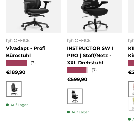
hjh OFFICE
hjh OFFICE
hj
Vivadapt - Profi
INSTRUCTOR SW I
KI
Bürostuhl
PRO | Stoff/Netz -
Ki
XXL Drehstuhl
★★★★★
★
(3)
★★★★★
(7)
Normaler Preis
No
€189,90
€2
Normaler Preis
€599,90
Schwarz
Schwarz
Auf Lager
Auf Lager