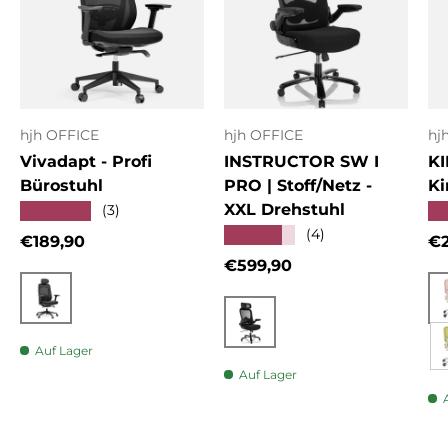
hjh OFFICE
hjh OFFICE
hj
Vivadapt - Profi
INSTRUCTOR SW I
KI
Bürostuhl
PRO | Stoff/Netz -
Ki
XXL Drehstuhl
★★★★★
★
(3)
★★★★★
(4)
Normaler Preis
No
€189,90
€2
Normaler Preis
€599,90
Schwarz
Schwarz
Auf Lager
Auf Lager