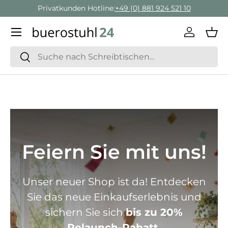
Geschäftskunden Beratung:
+ 49 (0) 881 924 521 22
Direkt zum Inhalt
Menü
Einlogge
Ein
Suchen
Suchen
Feiern Sie mit uns!
Unser neuer Shop ist da! Entdecken
Sie das neue Einkaufserlebnis und
sichern Sie sich
bis zu 20%
Relaunch-Rabatt.