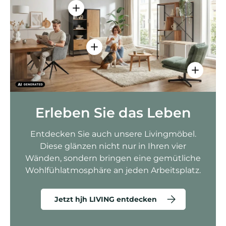
Einzelheiten anzeigen - AMIO H - Bür
Einzelheiten anzeigen - Sitzolo 2 
Einzelhei
Erleben Sie das Leben
Entdecken Sie auch unsere Livingmöbel.
Diese glänzen nicht nur in Ihren vier
Wänden, sondern bringen eine gemütliche
Wohlfühlatmosphäre an jeden Arbeitsplatz.
Jetzt hjh LIVING entdecken