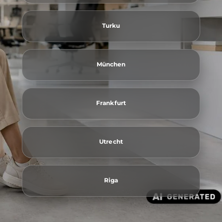
Turku
München
Frankfurt
Utrecht
Riga