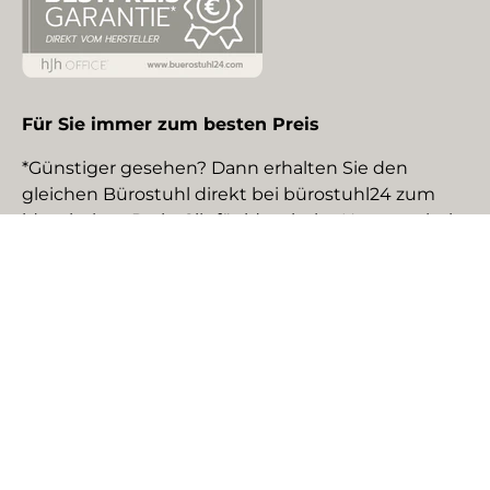
Für Sie immer zum besten Preis
*Günstiger gesehen? Dann erhalten Sie den
gleichen Bürostuhl direkt bei bürostuhl24 zum
identischen Preis. Gilt für identische Neuware bei
gewerblichen EU-Händlern. Details auf Anfrage.
Social Media
Facebook
YouTube
Instagram
TikTok
Pinterest
LinkedIn
Zahlungsmethoden