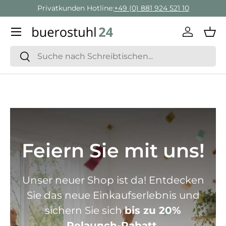
Geschäftskunden Beratung:
+ 49 (0) 881 924 521 22
Direkt zum Inhalt
Menü
Einlogge
Ein
Suchen
Suchen
Feiern Sie mit uns!
Unser neuer Shop ist da! Entdecken
Sie das neue Einkaufserlebnis und
sichern Sie sich
bis zu 20%
Relaunch-Rabatt.