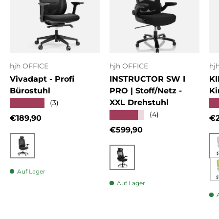
hjh OFFICE
hjh OFFICE
hj
Vivadapt - Profi
INSTRUCTOR SW I
KI
Bürostuhl
PRO | Stoff/Netz -
Ki
XXL Drehstuhl
★★★★★
★
(3)
★★★★★
(4)
Normaler Preis
No
€189,90
€2
Normaler Preis
€599,90
Schwarz
Schwarz
Auf Lager
Auf Lager