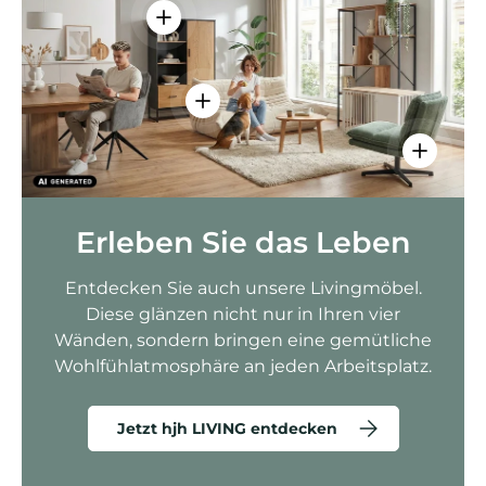
Einzelheiten anzeigen - AMIO H - Bür
Einzelheiten anzeigen - Sitzolo 2 
Einzelhei
Erleben Sie das Leben
Entdecken Sie auch unsere Livingmöbel.
Diese glänzen nicht nur in Ihren vier
Wänden, sondern bringen eine gemütliche
Wohlfühlatmosphäre an jeden Arbeitsplatz.
Jetzt hjh LIVING entdecken