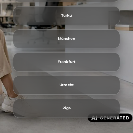
Turku
München
Frankfurt
Utrecht
Riga