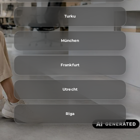
Turku
München
Frankfurt
Utrecht
Riga