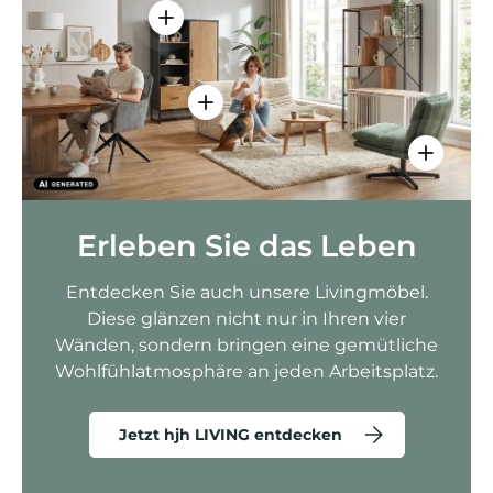
Einzelheiten anzeigen - AMIO H - Bür
Einzelheiten anzeigen - Sitzolo 2 
Einzelhei
Erleben Sie das Leben
Entdecken Sie auch unsere Livingmöbel.
Diese glänzen nicht nur in Ihren vier
Wänden, sondern bringen eine gemütliche
Wohlfühlatmosphäre an jeden Arbeitsplatz.
Jetzt hjh LIVING entdecken