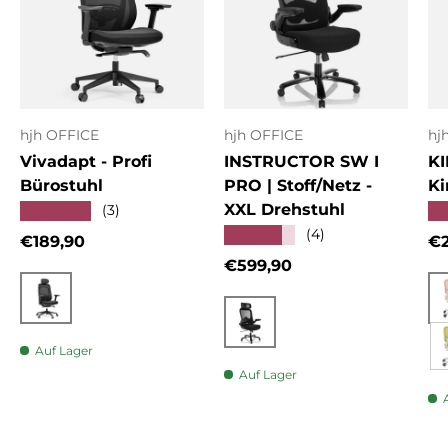
hjh OFFICE
hjh OFFICE
hj
Vivadapt - Profi
INSTRUCTOR SW I
KI
Bürostuhl
PRO | Stoff/Netz -
Ki
XXL Drehstuhl
★★★★★
★
(3)
★★★★★
(4)
Normaler Preis
No
€189,90
€2
Normaler Preis
€599,90
Schwarz
Schwarz
Auf Lager
Auf Lager