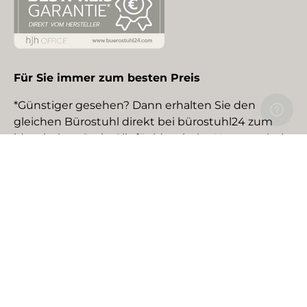
Für Sie immer zum besten Preis
*Günstiger gesehen? Dann erhalten Sie den
gleichen Bürostuhl direkt bei bürostuhl24 zum
identischen Preis. Gilt für identische Neuware bei
gewerblichen EU-Händlern. Details auf Anfrage.
Social Media
Facebook
YouTube
Instagram
TikTok
Pinterest
LinkedIn
Zahlungsmethoden