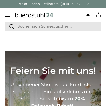
Geschäftskunden Beratung:
+ 49 (0) 881 924 521 22
Direkt zum Inhalt
Menü
Einlogge
Ein
Suchen
Suchen
Feiern Sie mit uns!
Unser neuer Shop ist da! Entdecken
Sie das neue Einkaufserlebnis und
sichern Sie sich
bis zu 20%
Relaunch-Rabatt.