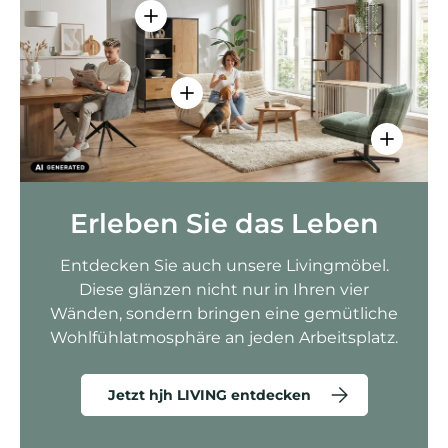
Einzelheiten anzeigen - AMIO H - Bür
Einzelheiten anzeigen - Sitzolo 2 
Einzelhei
Erleben Sie das Leben
Entdecken Sie auch unsere Livingmöbel.
Diese glänzen nicht nur in Ihren vier
Wänden, sondern bringen eine gemütliche
Wohlfühlatmosphäre an jeden Arbeitsplatz.
Jetzt hjh LIVING entdecken