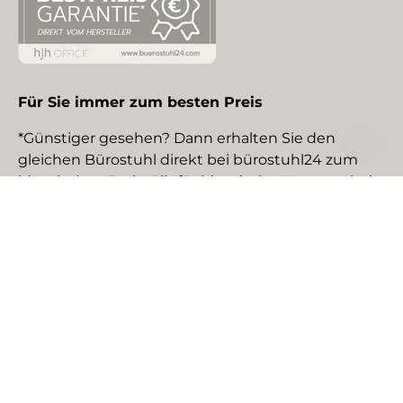
Für Sie immer zum besten Preis
*Günstiger gesehen? Dann erhalten Sie den
gleichen Bürostuhl direkt bei bürostuhl24 zum
identischen Preis. Gilt für identische Neuware bei
gewerblichen EU-Händlern. Details auf Anfrage.
Social Media
Facebook
YouTube
Instagram
TikTok
Pinterest
LinkedIn
Zahlungsmethoden