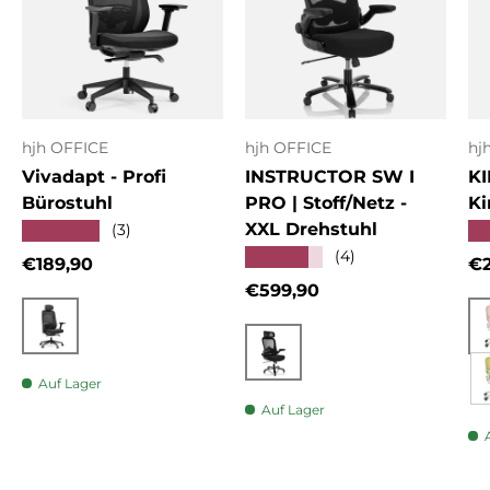
hjh OFFICE
hjh OFFICE
hj
Vivadapt - Profi
INSTRUCTOR SW I
KI
Bürostuhl
PRO | Stoff/Netz -
Ki
XXL Drehstuhl
★★★★★
★
(3)
★★★★★
(4)
Normaler Preis
No
€189,90
€2
Normaler Preis
€599,90
Schwarz
Schwarz
Auf Lager
Auf Lager