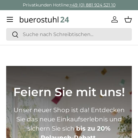
Geschäftskunden Beratung:
+ 49 (0) 881 924 521 22
Direkt zum Inhalt
Menü
Einlogge
Ein
Suchen
Suchen
Feiern Sie mit uns!
Unser neuer Shop ist da! Entdecken
Sie das neue Einkaufserlebnis und
sichern Sie sich
bis zu 20%
Relaunch-Rabatt.