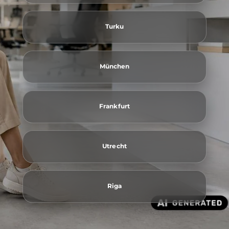
Turku
München
Frankfurt
Utrecht
Riga