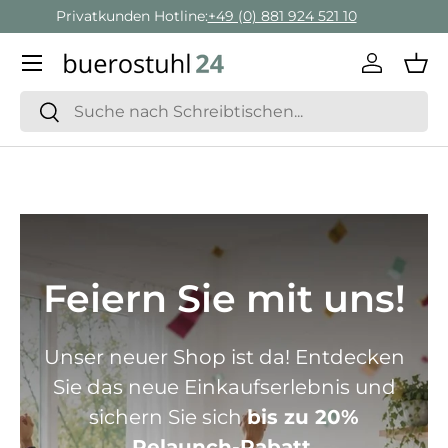
Geschäftskunden Beratung:
+ 49 (0) 881 924 521 22
Direkt zum Inhalt
Menü
Einlogge
Ein
Suchen
Suchen
Feiern Sie mit uns!
Unser neuer Shop ist da! Entdecken
Sie das neue Einkaufserlebnis und
sichern Sie sich
bis zu 20%
Relaunch-Rabatt.