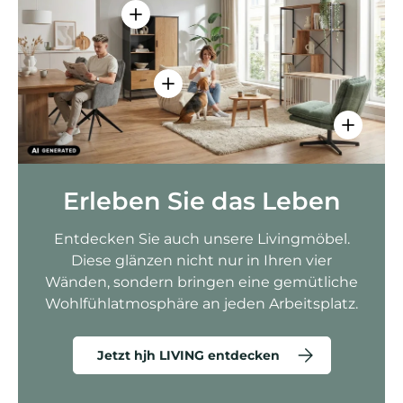
Einzelheiten anzeigen - AMIO H - Bür
Einzelheiten anzeigen - Sitzolo 2 
Einzelhei
Erleben Sie das Leben
Entdecken Sie auch unsere Livingmöbel.
Diese glänzen nicht nur in Ihren vier
Wänden, sondern bringen eine gemütliche
Wohlfühlatmosphäre an jeden Arbeitsplatz.
Jetzt hjh LIVING entdecken