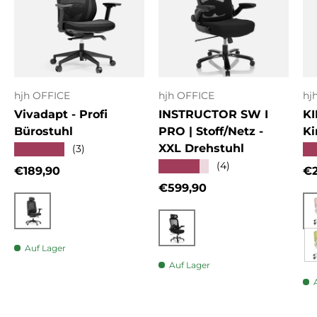
hjh OFFICE
hjh OFFICE
hj
Vivadapt - Profi
INSTRUCTOR SW I
KI
Bürostuhl
PRO | Stoff/Netz -
Ki
XXL Drehstuhl
★★★★★
★
(3)
★★★★★
(4)
Normaler Preis
No
€189,90
€2
Normaler Preis
€599,90
Schwarz
Schwarz
Auf Lager
Auf Lager