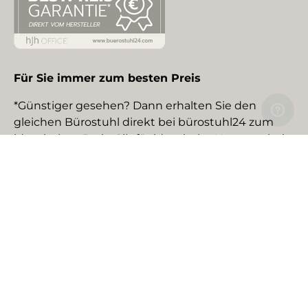
Für Sie immer zum besten Preis
*Günstiger gesehen? Dann erhalten Sie den
gleichen Bürostuhl direkt bei bürostuhl24 zum
identischen Preis. Gilt für identische Neuware bei
gewerblichen EU-Händlern. Details auf Anfrage.
Social Media
Facebook
YouTube
Instagram
TikTok
Pinterest
LinkedIn
Zahlungsmethoden