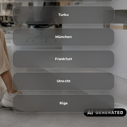
Turku
München
Frankfurt
Utrecht
Riga