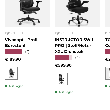
hjh OFFICE
hjh OFFICE
hj
Vivadapt - Profi
INSTRUCTOR SW I
T
Bürostuhl
PRO | Stoff/Netz -
Co
XXL Drehstuhl
★★★★★
★
(2)
★★★★★
(4)
Normaler Preis
No
€189,90
€2
Normaler Preis
€599,90
Schwarz
Schwarz
Auf Lager
Auf Lager