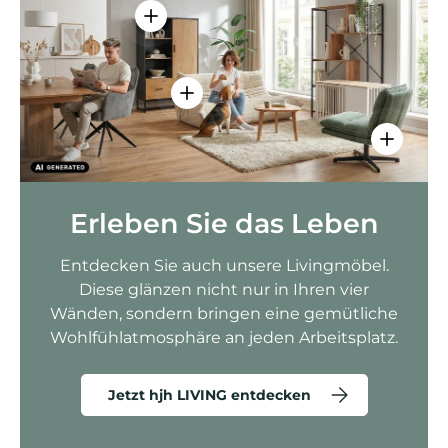
Einzelheiten anzeigen - AMIO H - Bür
Einzelheiten anzeigen - Sitzolo 2 
Einzelhei
Erleben Sie das Leben
Entdecken Sie auch unsere Livingmöbel.
Diese glänzen nicht nur in Ihren vier
Wänden, sondern bringen eine gemütliche
Wohlfühlatmosphäre an jeden Arbeitsplatz.
Jetzt hjh LIVING entdecken