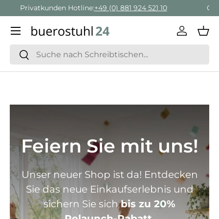
Geschäftskunden Beratung:
+ 49 (0) 881 924 521 22
Direkt zum Inhalt
Menü
Einlogge
Ein
Suchen
Suchen
Feiern Sie mit uns!
Unser neuer Shop ist da! Entdecken
Sie das neue Einkaufserlebnis und
sichern Sie sich
bis zu 20%
Relaunch-Rabatt.