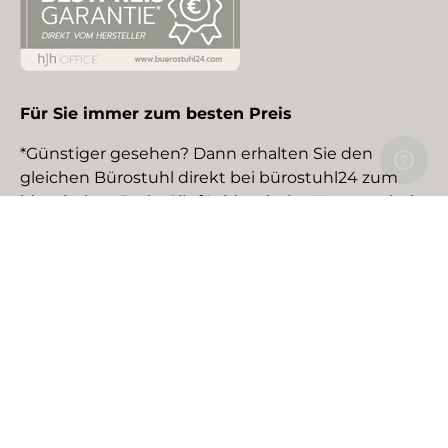
Für Sie immer zum besten Preis
*Günstiger gesehen? Dann erhalten Sie den
gleichen Bürostuhl direkt bei bürostuhl24 zum
identischen Preis. Gilt für identische Neuware bei
gewerblichen EU-Händlern. Details auf Anfrage.
Social Media
Facebook
YouTube
Instagram
TikTok
Pinterest
LinkedIn
Zahlungsmethoden