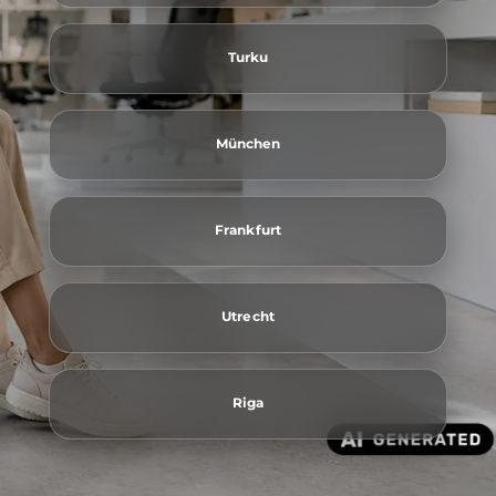
Turku
München
Frankfurt
Utrecht
Riga