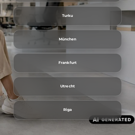
Turku
München
Frankfurt
Utrecht
Riga