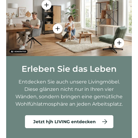
Einzelheiten anzeigen - AMIO H - Bür
Einzelheiten anzeigen - Sitzolo 2 
Einzelhei
Erleben Sie das Leben
Entdecken Sie auch unsere Livingmöbel.
Diese glänzen nicht nur in Ihren vier
Wänden, sondern bringen eine gemütliche
Wohlfühlatmosphäre an jeden Arbeitsplatz.
Jetzt hjh LIVING entdecken