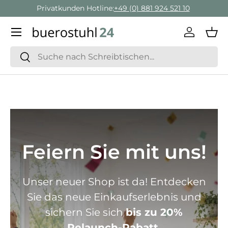
Geschäftskunden Beratung:
+ 49 (0) 881 924 521 22
Direkt zum Inhalt
Menü
Einlogge
Ein
Suchen
Suchen
Feiern Sie mit uns!
Unser neuer Shop ist da! Entdecken
Sie das neue Einkaufserlebnis und
sichern Sie sich
bis zu 20%
Relaunch-Rabatt.