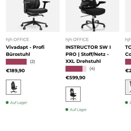
hjh OFFICE
hjh OFFICE
hj
Vivadapt - Profi
INSTRUCTOR SW I
T
Bürostuhl
PRO | Stoff/Netz -
Co
XXL Drehstuhl
★★★★★
★
(2)
★★★★★
(4)
Normaler Preis
No
€189,90
€2
Normaler Preis
€599,90
Schwarz
Schwarz
Auf Lager
Auf Lager