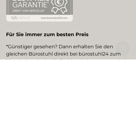
Für Sie immer zum besten Preis
*Günstiger gesehen? Dann erhalten Sie den
gleichen Bürostuhl direkt bei bürostuhl24 zum
identischen Preis. Gilt für identische Neuware bei
gewerblichen EU-Händlern. Details auf Anfrage.
Social Media
Facebook
YouTube
Instagram
TikTok
Pinterest
LinkedIn
Zahlungsmethoden