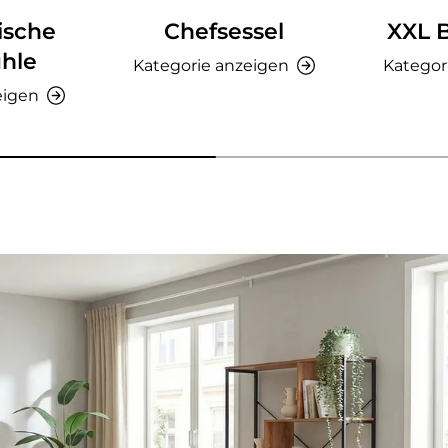
ische
Chefsessel
XXL 
hle
Kategorie anzeigen
Kategor
eigen
nzeigen - AMIO H - Büroschrank