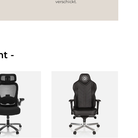
verschickt.
t -