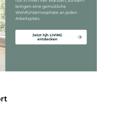
nur in Ihren vier Wänden, sondern
bringen eine gemütliche
Wohlfühlatmosphäre an jeden
Arbeitsplatz.
Jetzt hjh LIVING
entdecken
ten anzeigen - Criss-Cross 20 - Loungesessel
rt