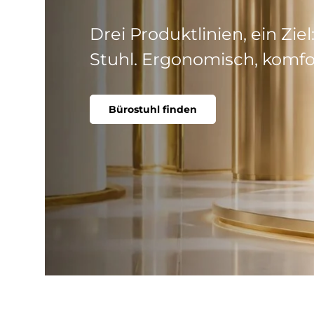
Stuhl fehlt noch?
Jetzt mit dem Code
ABC2
Kinderschreibtischstuhl finden und Co