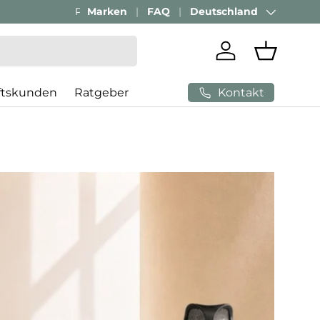
Marken
FAQ
Deutschland
Land/Region
Einloggen
Einkaufs
Kontakt
ftskunden
Ratgeber