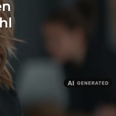
en
hl