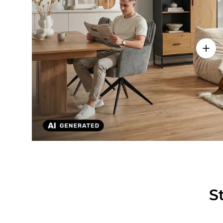
Einze
S