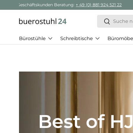
Passenden Bürostuhl finden mit
AI-Beratung
Direkt zum Inhalt
Suchen
Suchen
Bürostühle
Schreibtische
Büromöbe
20 % zum
Schulstar