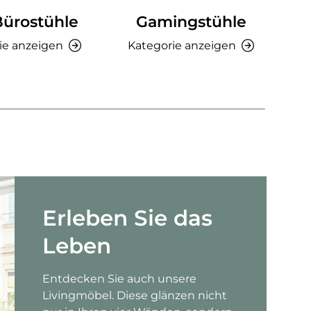
Bürostühle
Gamingstühle
Ki
ie anzeigen
Kategorie anzeigen
K
Erleben Sie das
Leben
Entdecken Sie auch unsere
Livingmöbel. Diese glänzen nicht