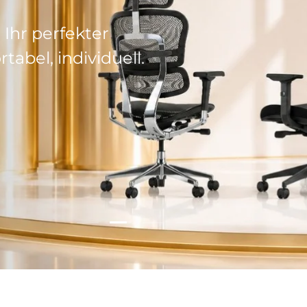
0
sparen.*
de nutzen: ABC20
Folie laden 3 von 5
Folie laden 1 von 5
Folie laden 2 von 5
Folie laden 4 von 5
Folie laden 5 vo