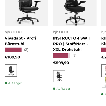
hjh OFFICE
hjh OFFICE
hj
Vivadapt - Profi
INSTRUCTOR SW I
KI
Bürostuhl
PRO | Stoff/Netz -
Ki
XXL Drehstuhl
★★★★★
★
(3)
★★★★★
(7)
Normaler Preis
No
€189,90
€2
Normaler Preis
€599,90
Schwarz
Schwarz
Auf Lager
Auf Lager