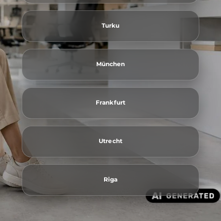
Turku
München
Frankfurt
Utrecht
Riga