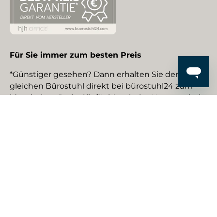
Für Sie immer zum besten Preis
*Günstiger gesehen? Dann erhalten Sie den
gleichen Bürostuhl direkt bei bürostuhl24 zum
identischen Preis. Gilt für identische Neuware bei
gewerblichen EU-Händlern. Details auf Anfrage.
Social Media
Facebook
YouTube
Instagram
TikTok
Pinterest
LinkedIn
Zahlungsmethoden