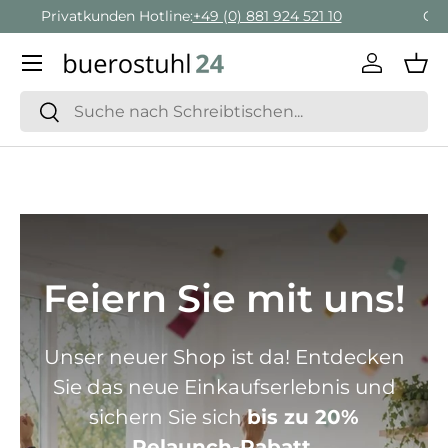
Geschäftskunden Beratung:
+ 49 (0) 881 924 521 22
Direkt zum Inhalt
Menü
Einlogge
Ein
Suchen
Suchen
Feiern Sie mit uns!
Unser neuer Shop ist da! Entdecken
Sie das neue Einkaufserlebnis und
sichern Sie sich
bis zu 20%
Relaunch-Rabatt.