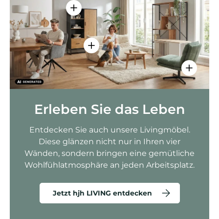
Einzelheiten anzeigen - AMIO H - Bür
Einzelheiten anzeigen - Sitzolo 2 
Einzelhei
Erleben Sie das Leben
Entdecken Sie auch unsere Livingmöbel.
Diese glänzen nicht nur in Ihren vier
Wänden, sondern bringen eine gemütliche
Wohlfühlatmosphäre an jeden Arbeitsplatz.
Jetzt hjh LIVING entdecken