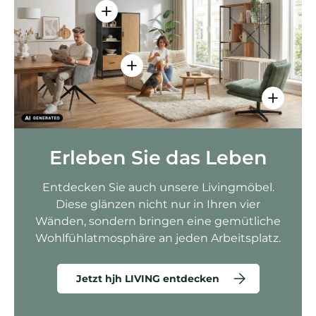
Einzelheiten anzeigen - AMIO H - Bür
Einzelheiten anzeigen - Sitzolo 2 
Einzelhei
Erleben Sie das Leben
Entdecken Sie auch unsere Livingmöbel.
Diese glänzen nicht nur in Ihren vier
Wänden, sondern bringen eine gemütliche
Wohlfühlatmosphäre an jeden Arbeitsplatz.
Jetzt hjh LIVING entdecken