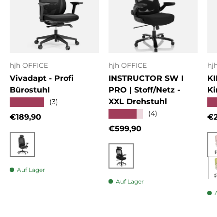
hjh OFFICE
hjh OFFICE
hj
Vivadapt - Profi
INSTRUCTOR SW I
KI
Bürostuhl
PRO | Stoff/Netz -
Ki
XXL Drehstuhl
★★★★★
★
(3)
★★★★★
(4)
Normaler Preis
No
€189,90
€2
Normaler Preis
€599,90
Schwarz
Schwarz
Auf Lager
Auf Lager