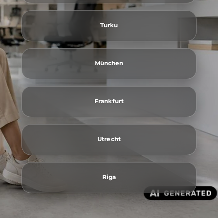
Turku
München
Frankfurt
Utrecht
Riga