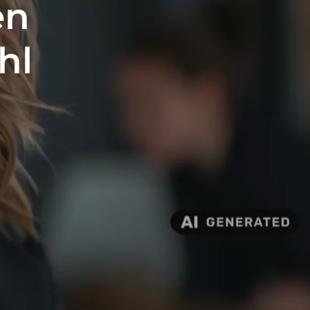
en
hl