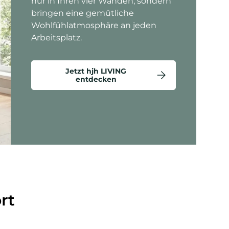
nur in Ihren vier Wänden, sondern
bringen eine gemütliche
Wohlfühlatmosphäre an jeden
Arbeitsplatz.
Jetzt hjh LIVING
entdecken
ten anzeigen - Criss-Cross 20 - Loungesessel
rt