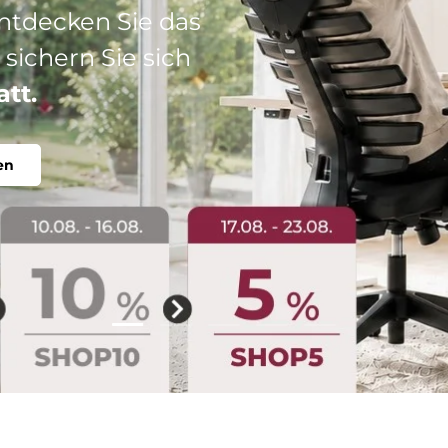
: Ihr perfekter
abel, individuell.
Folie laden 2 von 5
Folie laden 1 von 5
Folie laden 3 von 5
Folie laden 4 von 5
Folie laden 5 vo