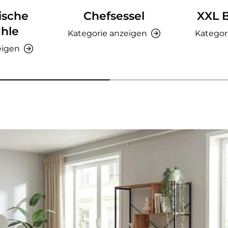
ische
Chefsessel
XXL 
hle
Kategorie anzeigen
Kategor
eigen
nzeigen - AMIO H - Büroschrank