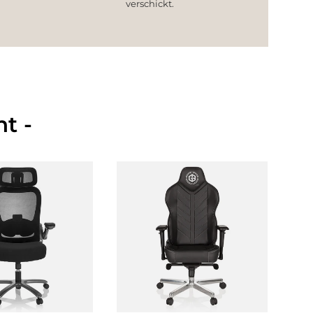
verschickt.
t -