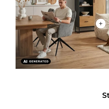
Einze
S