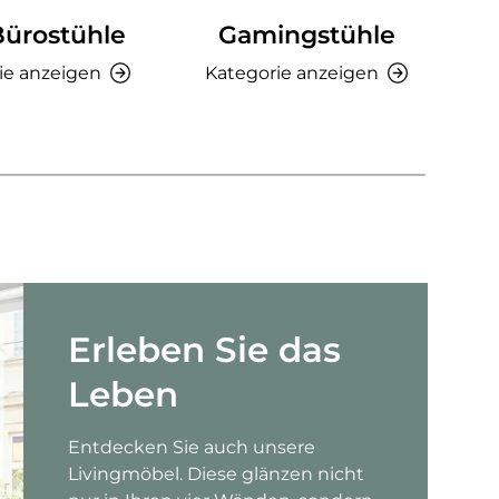
Bürostühle
Gamingstühle
Ki
ie anzeigen
Kategorie anzeigen
K
Erleben Sie das
Leben
Entdecken Sie auch unsere
Livingmöbel. Diese glänzen nicht