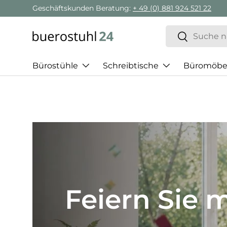
Geschäftskunden Beratung:
+ 49 (0) 881 924 521 22
Direkt zum Inhalt
Suchen
Suchen
Bürostühle
Schreibtische
Büromöbe
Best of H