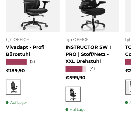
hjh OFFICE
hjh OFFICE
hj
Vivadapt - Profi
INSTRUCTOR SW I
T
Bürostuhl
PRO | Stoff/Netz -
Co
XXL Drehstuhl
★★★★★
★
(2)
★★★★★
(4)
Normaler Preis
No
€189,90
€2
Normaler Preis
€599,90
Schwarz
Schwarz
Auf Lager
Auf Lager