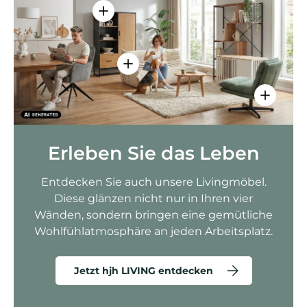
Einzelheiten anzeigen - AMIO H - Bür
Einzelheiten anzeigen - Sitzolo 2 
Einzelhei
Erleben Sie das Leben
Entdecken Sie auch unsere Livingmöbel.
Diese glänzen nicht nur in Ihren vier
Wänden, sondern bringen eine gemütliche
Wohlfühlatmosphäre an jeden Arbeitsplatz.
Jetzt hjh LIVING entdecken