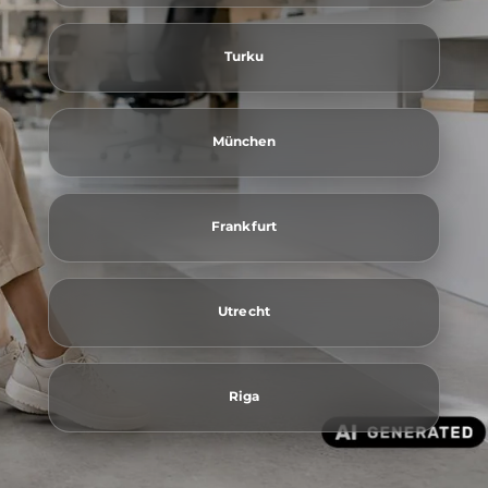
Turku
München
Frankfurt
Utrecht
Riga