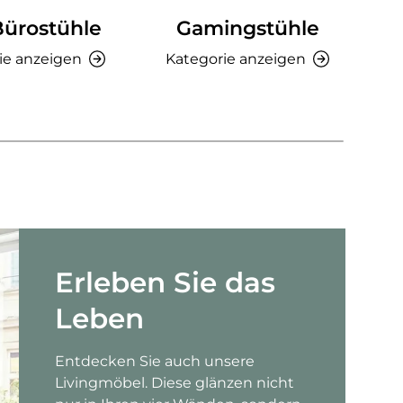
Bürostühle
Gamingstühle
Ki
ie anzeigen
Kategorie anzeigen
K
Erleben Sie das
Leben
Entdecken Sie auch unsere
Livingmöbel. Diese glänzen nicht