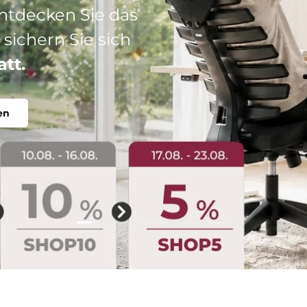
: Ihr perfekter
abel, individuell.
Folie laden 2 von 5
Folie laden 1 von 5
Folie laden 3 von 5
Folie laden 4 von 5
Folie laden 5 vo