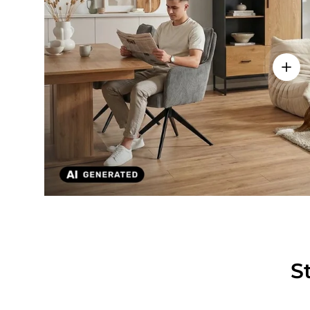
Einze
S