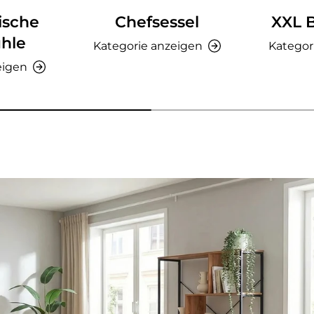
ische
Chefsessel
XXL 
hle
Kategorie anzeigen
Kategor
eigen
nzeigen - AMIO H - Büroschrank