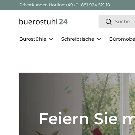
Geschäftskunden Beratung:
+ 49 (0) 881 924 521 22
Direkt zum Inhalt
Suchen
Suchen
Bürostühle
Schreibtische
Büromöbe
Best of H