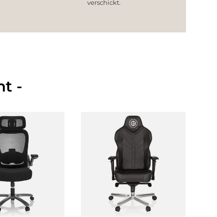
verschickt.
t -