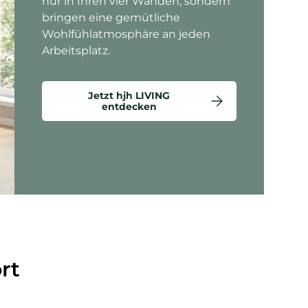
nur in Ihren vier Wänden, sondern
bringen eine gemütliche
Wohlfühlatmosphäre an jeden
Arbeitsplatz.
Jetzt hjh LIVING
entdecken
ten anzeigen - Criss-Cross 20 - Loungesessel
rt