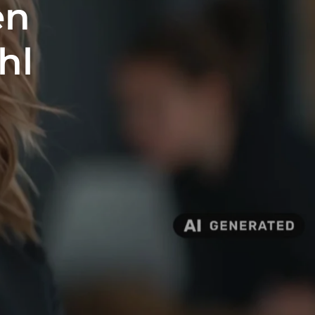
en
hl