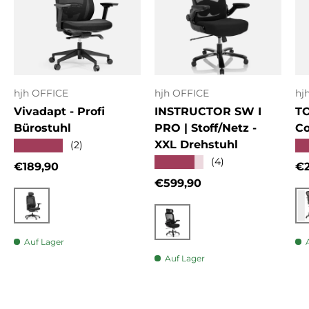
hjh OFFICE
hjh OFFICE
hj
Vivadapt - Profi
INSTRUCTOR SW I
T
Bürostuhl
PRO | Stoff/Netz -
Co
XXL Drehstuhl
★★★★★
★
(2)
★★★★★
(4)
Normaler Preis
No
€189,90
€2
Normaler Preis
€599,90
Schwarz
Schwarz
Auf Lager
Auf Lager