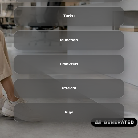
Turku
München
Frankfurt
Utrecht
Riga