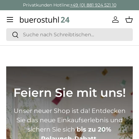
Geschäftskunden Beratung:
+ 49 (0) 881 924 521 22
Direkt zum Inhalt
Menü
Einlogge
Ein
Suchen
Suchen
Feiern Sie mit uns!
Unser neuer Shop ist da! Entdecken
Sie das neue Einkaufserlebnis und
sichern Sie sich
bis zu 20%
Relaunch-Rabatt.