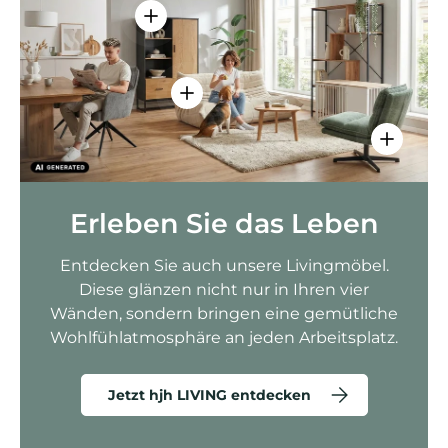
Einzelheiten anzeigen - AMIO H - Bür
Einzelheiten anzeigen - Sitzolo 2 
Einzelhei
Erleben Sie das Leben
Entdecken Sie auch unsere Livingmöbel.
Diese glänzen nicht nur in Ihren vier
Wänden, sondern bringen eine gemütliche
Wohlfühlatmosphäre an jeden Arbeitsplatz.
Jetzt hjh LIVING entdecken