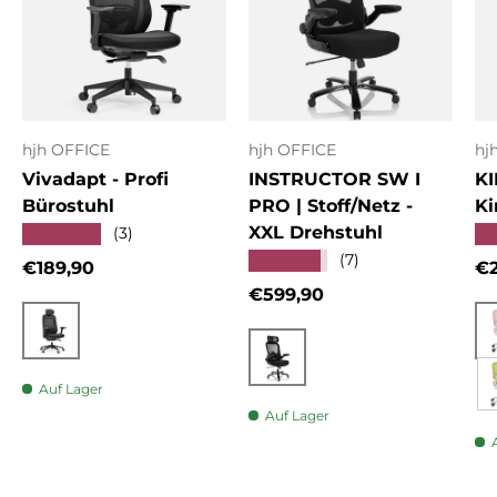
hjh OFFICE
hjh OFFICE
hj
Vivadapt - Profi
INSTRUCTOR SW I
KI
Bürostuhl
PRO | Stoff/Netz -
Ki
XXL Drehstuhl
★★★★★
★
(3)
★★★★★
(7)
Normaler Preis
No
€189,90
€2
Normaler Preis
€599,90
Schwarz
Schwarz
Auf Lager
Auf Lager