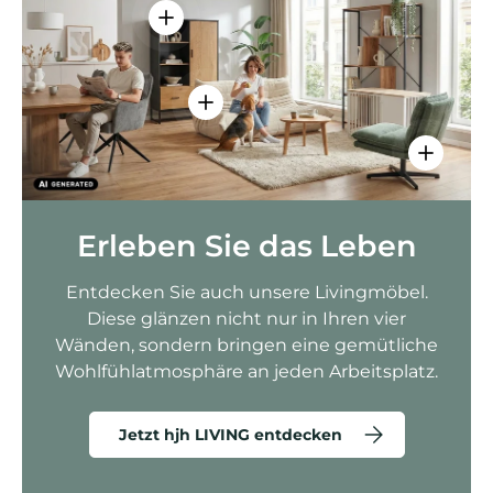
Einzelheiten anzeigen - AMIO H - Bür
Einzelheiten anzeigen - Sitzolo 2 
Einzelhei
Erleben Sie das Leben
Entdecken Sie auch unsere Livingmöbel.
Diese glänzen nicht nur in Ihren vier
Wänden, sondern bringen eine gemütliche
Wohlfühlatmosphäre an jeden Arbeitsplatz.
Jetzt hjh LIVING entdecken