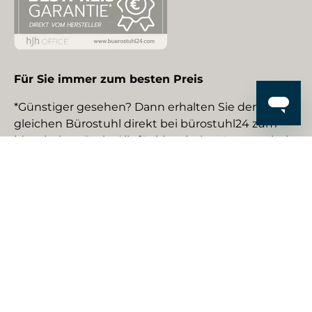
Für Sie immer zum besten Preis
*Günstiger gesehen? Dann erhalten Sie den
gleichen Bürostuhl direkt bei bürostuhl24 zum
identischen Preis. Gilt für identische Neuware bei
gewerblichen EU-Händlern. Details auf Anfrage.
Social Media
Facebook
YouTube
Instagram
TikTok
Pinterest
LinkedIn
Zahlungsmethoden