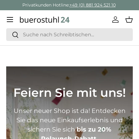
Geschäftskunden Beratung:
+ 49 (0) 881 924 521 22
Direkt zum Inhalt
Menü
Einlogge
Ein
Suchen
Suchen
Feiern Sie mit uns!
Unser neuer Shop ist da! Entdecken
Sie das neue Einkaufserlebnis und
sichern Sie sich
bis zu 20%
Relaunch-Rabatt.