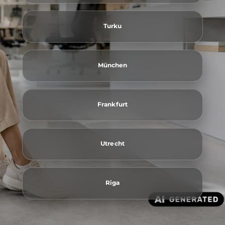
Turku
München
Frankfurt
Utrecht
Riga