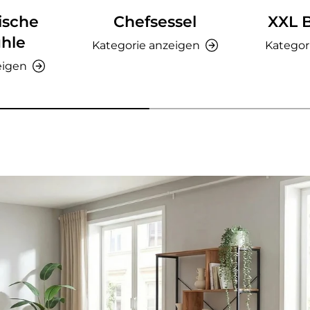
ische
Chefsessel
XXL 
hle
Kategorie anzeigen
Kategor
eigen
nzeigen - AMIO H - Büroschrank