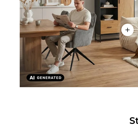
Einze
S