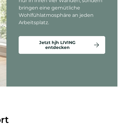
nur in Ihren vier Wänden, sondern
bringen eine gemütliche
Wohlfühlatmosphäre an jeden
Arbeitsplatz.
Jetzt hjh LIVING
entdecken
ten anzeigen - Criss-Cross 20 - Loungesessel
rt