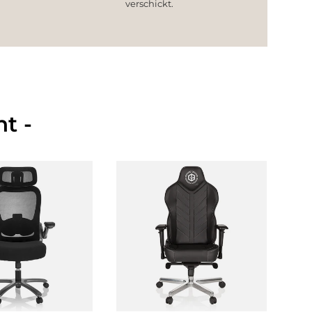
verschickt.
t -