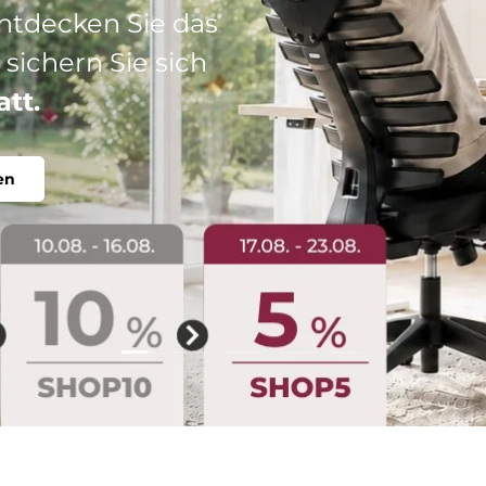
: Ihr perfekter
abel, individuell.
Folie laden 2 von 5
Folie laden 1 von 5
Folie laden 3 von 5
Folie laden 4 von 5
Folie laden 5 vo