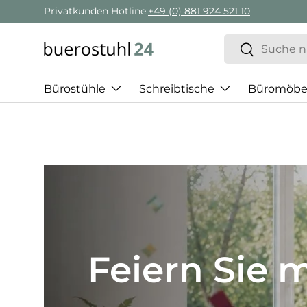
Geschäftskunden Beratung:
+ 49 (0) 881 924 521 22
Direkt zum Inhalt
Suchen
Suchen
Bürostühle
Schreibtische
Büromöbe
Best of H