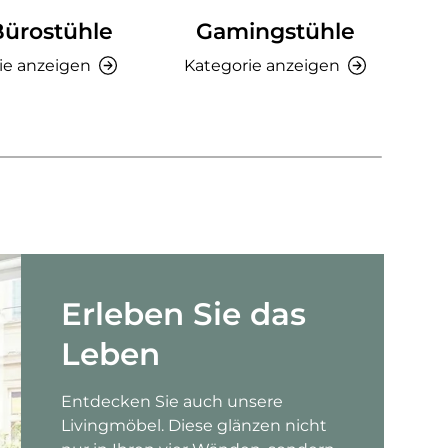
Bürostühle
Gamingstühle
Ki
ie anzeigen
Kategorie anzeigen
K
Erleben Sie das
Leben
Entdecken Sie auch unsere
Livingmöbel. Diese glänzen nicht