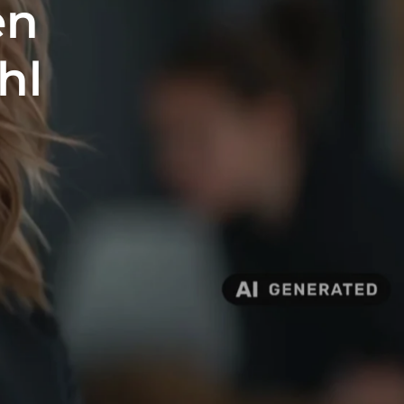
en
hl