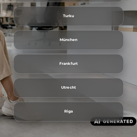
Turku
München
Frankfurt
Utrecht
Riga