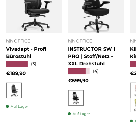
hjh OFFICE
hjh OFFICE
hj
Vivadapt - Profi
INSTRUCTOR SW I
KI
Bürostuhl
PRO | Stoff/Netz -
Ki
XXL Drehstuhl
★★★★★
★
(3)
★★★★★
(4)
Normaler Preis
No
€189,90
€2
Normaler Preis
€599,90
Schwarz
Schwarz
Auf Lager
Auf Lager