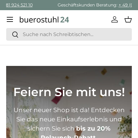
Geschäftskunden Beratung:
+ 49 (0) 881 924 521 22
Direkt zum Inhalt
Menü
Einlogge
Ein
Suchen
Suchen
Feiern Sie mit uns!
Unser neuer Shop ist da! Entdecken
Sie das neue Einkaufserlebnis und
sichern Sie sich
bis zu 20%
Relaunch-Rabatt.