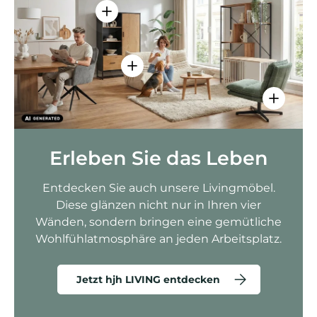
Einzelheiten anzeigen - AMIO H - Bür
Einzelheiten anzeigen - Sitzolo 2 
Einzelhei
Erleben Sie das Leben
Entdecken Sie auch unsere Livingmöbel.
Diese glänzen nicht nur in Ihren vier
Wänden, sondern bringen eine gemütliche
Wohlfühlatmosphäre an jeden Arbeitsplatz.
Jetzt hjh LIVING entdecken