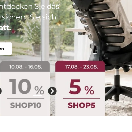
: Ihr perfekter
abel, individuell.
Folie laden 2 von 5
Folie laden 1 von 5
Folie laden 3 von 5
Folie laden 4 von 5
Folie laden 5 vo