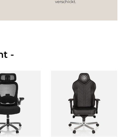
verschickt.
t -