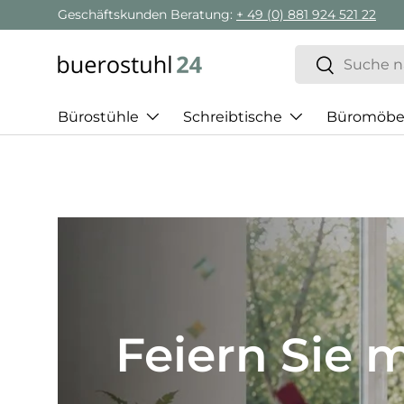
Geschäftskunden Beratung:
+ 49 (0) 881 924 521 22
Direkt zum Inhalt
Suchen
Suchen
Bürostühle
Schreibtische
Büromöbe
Best of H