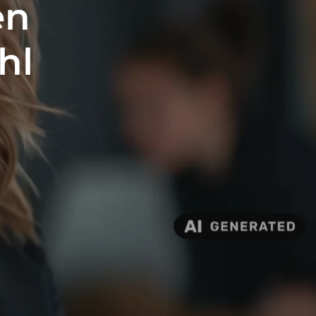
en
hl