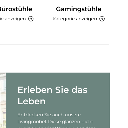
Bürostühle
Gamingstühle
Ki
ie anzeigen
Kategorie anzeigen
K
Erleben Sie das
Leben
Entdecken Sie auch unsere
Livingmöbel. Diese glänzen nicht