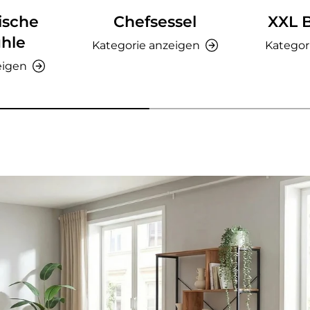
ische
Chefsessel
XXL 
hle
Kategorie anzeigen
Kategor
eigen
nzeigen - AMIO H - Büroschrank