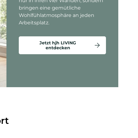
nur in Ihren vier Wänden, sondern
bringen eine gemütliche
Wohlfühlatmosphäre an jeden
Arbeitsplatz.
Jetzt hjh LIVING
entdecken
ten anzeigen - Criss-Cross 20 - Loungesessel
rt