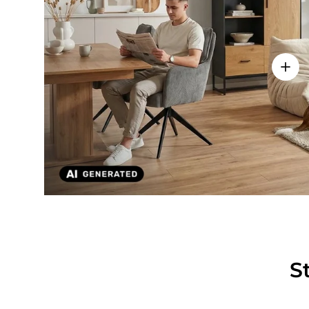
Einze
S