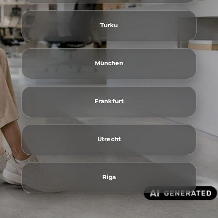
Turku
München
Frankfurt
Utrecht
Riga