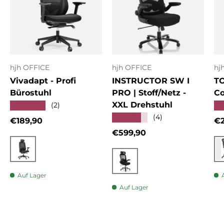
hjh OFFICE
hjh OFFICE
hj
Vivadapt - Profi
INSTRUCTOR SW I
T
Bürostuhl
PRO | Stoff/Netz -
Co
XXL Drehstuhl
★★★★★
★
(2)
★★★★★
(4)
Normaler Preis
No
€189,90
€2
Normaler Preis
€599,90
Schwarz
Schwarz
Auf Lager
Auf Lager