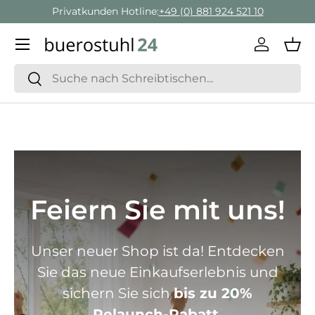
Geschäftskunden Beratung:
+ 49 (0) 881 924 521 22
Direkt zum Inhalt
Menü
Einlogge
Ein
Suchen
Suchen
Feiern Sie mit uns!
Unser neuer Shop ist da! Entdecken
Sie das neue Einkaufserlebnis und
sichern Sie sich
bis zu 20%
Relaunch-Rabatt.