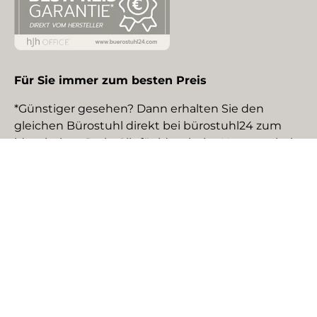
Für Sie immer zum besten Preis
*Günstiger gesehen? Dann erhalten Sie den
gleichen Bürostuhl direkt bei bürostuhl24 zum
identischen Preis. Gilt für identische Neuware bei
gewerblichen EU-Händlern. Details auf Anfrage.
Social Media
Facebook
YouTube
Instagram
TikTok
Pinterest
LinkedIn
Zahlungsmethoden