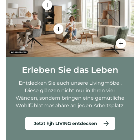
Einzelheiten anzeigen - AMIO H - Bür
Einzelheiten anzeigen - Sitzolo 2 
Einzelhei
Erleben Sie das Leben
Entdecken Sie auch unsere Livingmöbel.
Diese glänzen nicht nur in Ihren vier
Wänden, sondern bringen eine gemütliche
Wohlfühlatmosphäre an jeden Arbeitsplatz.
Jetzt hjh LIVING entdecken