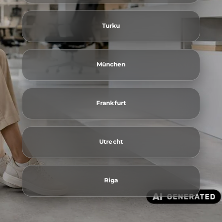
Turku
München
Frankfurt
Utrecht
Riga