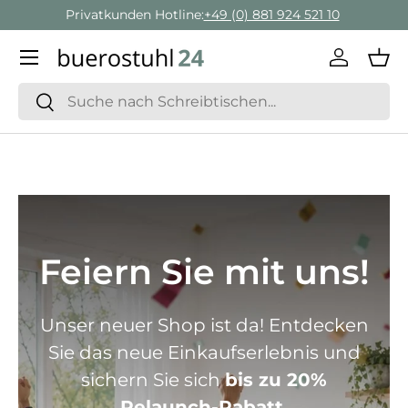
Geschäftskunden Beratung:
+ 49 (0) 881 924 521 22
Direkt zum Inhalt
Menü
Einlogge
Ein
Suchen
Suchen
Feiern Sie mit uns!
Unser neuer Shop ist da! Entdecken
Sie das neue Einkaufserlebnis und
sichern Sie sich
bis zu 20%
Relaunch-Rabatt.