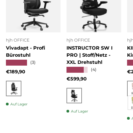
hjh OFFICE
hjh OFFICE
hj
Vivadapt - Profi
INSTRUCTOR SW I
KI
Bürostuhl
PRO | Stoff/Netz -
Ki
XXL Drehstuhl
★★★★★
★
(3)
★★★★★
(4)
Normaler Preis
No
€189,90
€2
Normaler Preis
€599,90
Schwarz
Schwarz
Auf Lager
Auf Lager