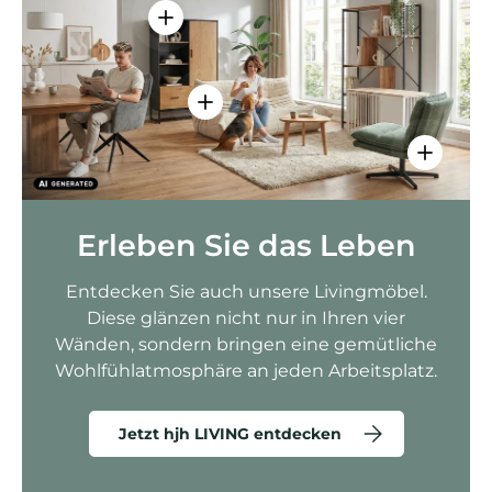
Einzelheiten anzeigen - AMIO H - Bür
Einzelheiten anzeigen - Sitzolo 2 
Einzelhei
Erleben Sie das Leben
Entdecken Sie auch unsere Livingmöbel.
Diese glänzen nicht nur in Ihren vier
Wänden, sondern bringen eine gemütliche
Wohlfühlatmosphäre an jeden Arbeitsplatz.
Jetzt hjh LIVING entdecken