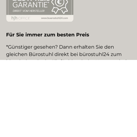
Für Sie immer zum besten Preis
*Günstiger gesehen? Dann erhalten Sie den
gleichen Bürostuhl direkt bei bürostuhl24 zum
identischen Preis. Gilt für identische Neuware bei
gewerblichen EU-Händlern. Details auf Anfrage.
Social Media
Facebook
YouTube
Instagram
TikTok
Pinterest
LinkedIn
Zahlungsmethoden