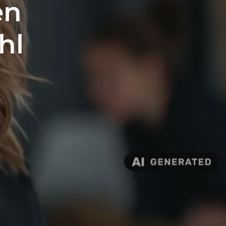
en
hl