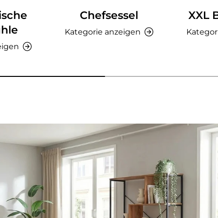
ische
Chefsessel
XXL 
hle
Kategorie anzeigen
Kategor
eigen
nzeigen - AMIO H - Büroschrank