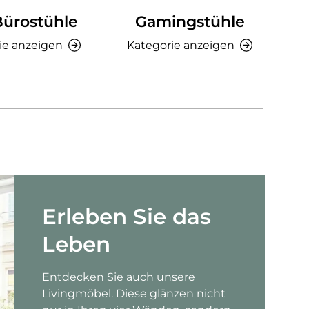
Bürostühle
Gamingstühle
Ki
ie anzeigen
Kategorie anzeigen
K
Erleben Sie das
Leben
Entdecken Sie auch unsere
Livingmöbel. Diese glänzen nicht