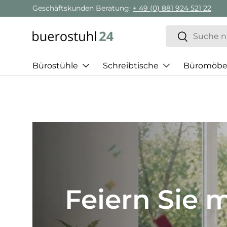
Geschäftskunden Beratung:
+ 49 (0) 881 924 521 22
Direkt zum Inhalt
Suchen
Suchen
Bürostühle
Schreibtische
Büromöbe
Best of H