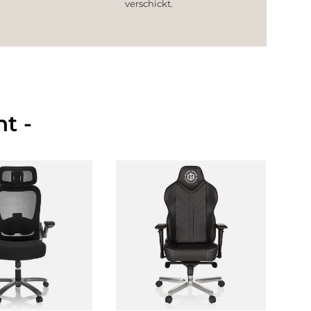
verschickt.
t -