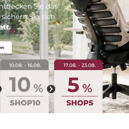
: Ihr perfekter
abel, individuell.
Folie laden 2 von 5
Folie laden 1 von 5
Folie laden 3 von 5
Folie laden 4 von 5
Folie laden 5 vo