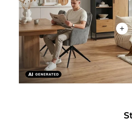
Einze
S