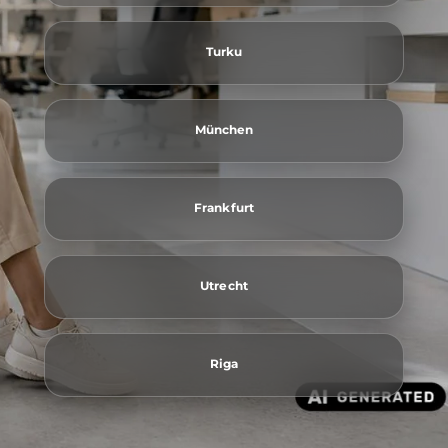
Turku
München
Frankfurt
Utrecht
Riga