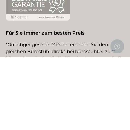
Für Sie immer zum besten Preis
*Günstiger gesehen? Dann erhalten Sie den
gleichen Bürostuhl direkt bei bürostuhl24 zum
identischen Preis. Gilt für identische Neuware bei
gewerblichen EU-Händlern. Details auf Anfrage.
Social Media
Facebook
YouTube
Instagram
TikTok
Pinterest
LinkedIn
Zahlungsmethoden