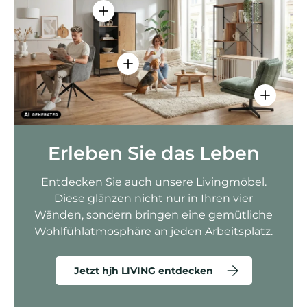
Einzelheiten anzeigen - AMIO H - Bür
Einzelheiten anzeigen - Sitzolo 2 
Einzelhei
Erleben Sie das Leben
Entdecken Sie auch unsere Livingmöbel.
Diese glänzen nicht nur in Ihren vier
Wänden, sondern bringen eine gemütliche
Wohlfühlatmosphäre an jeden Arbeitsplatz.
Jetzt hjh LIVING entdecken