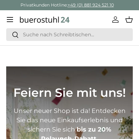
Geschäftskunden Beratung:
+ 49 (0) 881 924 521 22
Direkt zum Inhalt
Menü
Einlogge
Ein
Suchen
Suchen
Feiern Sie mit uns!
Unser neuer Shop ist da! Entdecken
Sie das neue Einkaufserlebnis und
sichern Sie sich
bis zu 20%
Relaunch-Rabatt.