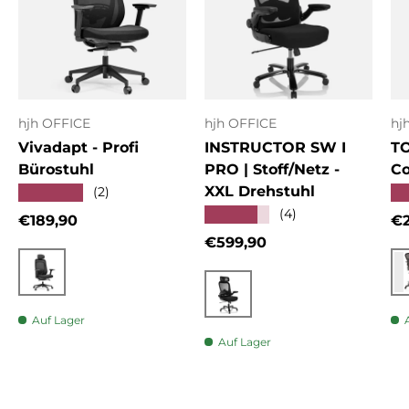
hjh OFFICE
hjh OFFICE
hj
Vivadapt - Profi
INSTRUCTOR SW I
T
Bürostuhl
PRO | Stoff/Netz -
Co
XXL Drehstuhl
★★★★★
★
(2)
★★★★★
(4)
Normaler Preis
No
€189,90
€2
Normaler Preis
€599,90
Schwarz
Schwarz
Auf Lager
Auf Lager