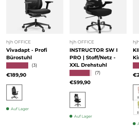
hjh OFFICE
hjh OFFICE
hj
Vivadapt - Profi
INSTRUCTOR SW I
KI
Bürostuhl
PRO | Stoff/Netz -
Ki
XXL Drehstuhl
★★★★★
★
(3)
★★★★★
(7)
Normaler Preis
No
€189,90
€2
Normaler Preis
€599,90
Schwarz
Schwarz
Auf Lager
Auf Lager