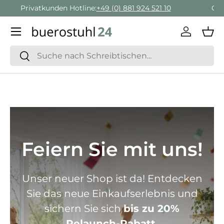
Geschäftskunden Beratung:
+ 49 (0) 881 924 521 22
Direkt zum Inhalt
Menü
Einlogge
Ein
Suchen
Suchen
Feiern Sie mit uns!
Unser neuer Shop ist da! Entdecken
Sie das neue Einkaufserlebnis und
sichern Sie sich
bis zu 20%
Relaunch-Rabatt.