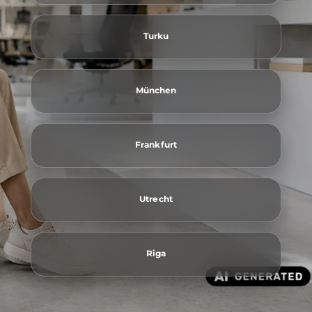
Turku
München
Frankfurt
Utrecht
Riga