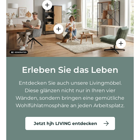
Einzelheiten anzeigen - AMIO H - Bür
Einzelheiten anzeigen - Sitzolo 2 
Einzelhei
Erleben Sie das Leben
Entdecken Sie auch unsere Livingmöbel.
Diese glänzen nicht nur in Ihren vier
Wänden, sondern bringen eine gemütliche
Wohlfühlatmosphäre an jeden Arbeitsplatz.
Jetzt hjh LIVING entdecken