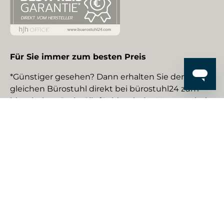
Für Sie immer zum besten Preis
*Günstiger gesehen? Dann erhalten Sie den
gleichen Bürostuhl direkt bei bürostuhl24 zum
identischen Preis. Gilt für identische Neuware bei
gewerblichen EU-Händlern. Details auf Anfrage.
Social Media
Facebook
YouTube
Instagram
TikTok
Pinterest
LinkedIn
Zahlungsmethoden