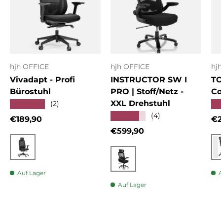
hjh OFFICE
hjh OFFICE
hj
Vivadapt - Profi
INSTRUCTOR SW I
T
Bürostuhl
PRO | Stoff/Netz -
Co
XXL Drehstuhl
★★★★★
★
(2)
★★★★★
(4)
Normaler Preis
No
€189,90
€2
Normaler Preis
€599,90
Schwarz
Schwarz
Auf Lager
Auf Lager