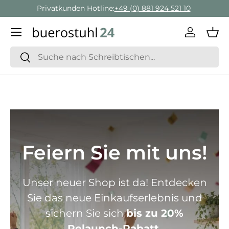
Geschäftskunden Beratung:
+ 49 (0) 881 924 521 22
Direkt zum Inhalt
Menü
Einlogge
Ein
Suchen
Suchen
Feiern Sie mit uns!
Unser neuer Shop ist da! Entdecken
Sie das neue Einkaufserlebnis und
sichern Sie sich
bis zu 20%
Relaunch-Rabatt.