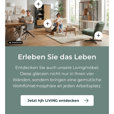
Einzelheiten anzeigen - AMIO H - Bür
Einzelheiten anzeigen - Sitzolo 2 
Einzelhei
Erleben Sie das Leben
Entdecken Sie auch unsere Livingmöbel.
Diese glänzen nicht nur in Ihren vier
Wänden, sondern bringen eine gemütliche
Wohlfühlatmosphäre an jeden Arbeitsplatz.
Jetzt hjh LIVING entdecken