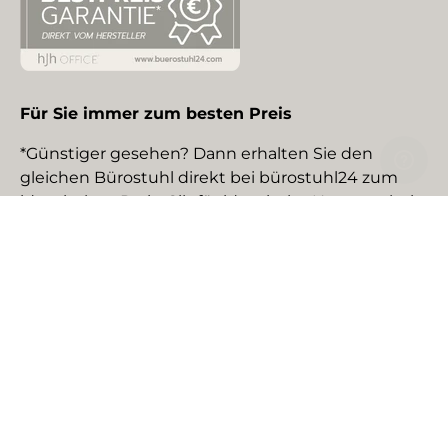
Für Sie immer zum besten Preis
*Günstiger gesehen? Dann erhalten Sie den
gleichen Bürostuhl direkt bei bürostuhl24 zum
identischen Preis. Gilt für identische Neuware bei
gewerblichen EU-Händlern. Details auf Anfrage.
Social Media
Facebook
YouTube
Instagram
TikTok
Pinterest
LinkedIn
Zahlungsmethoden