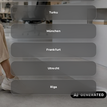
Turku
München
Frankfurt
Utrecht
Riga