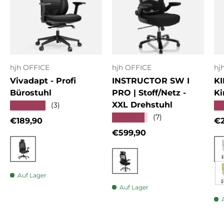
hjh OFFICE
hjh OFFICE
hj
Vivadapt - Profi
INSTRUCTOR SW I
KI
Bürostuhl
PRO | Stoff/Netz -
Ki
XXL Drehstuhl
★★★★★
★
(3)
★★★★★
(7)
Normaler Preis
No
€189,90
€2
Normaler Preis
€599,90
Schwarz
Schwarz
Auf Lager
Auf Lager