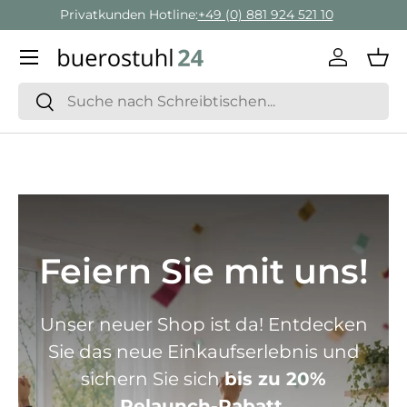
Geschäftskunden Beratung:
+ 49 (0) 881 924 521 22
Direkt zum Inhalt
Menü
Einlogge
Ein
Suchen
Suchen
Feiern Sie mit uns!
Unser neuer Shop ist da! Entdecken
Sie das neue Einkaufserlebnis und
sichern Sie sich
bis zu 20%
Relaunch-Rabatt.