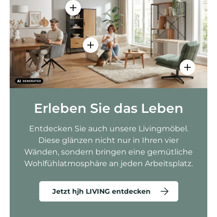
Einzelheiten anzeigen - AMIO H - Bür
Einzelheiten anzeigen - Sitzolo 2 
Einzelhei
Erleben Sie das Leben
Entdecken Sie auch unsere Livingmöbel.
Diese glänzen nicht nur in Ihren vier
Wänden, sondern bringen eine gemütliche
Wohlfühlatmosphäre an jeden Arbeitsplatz.
Jetzt hjh LIVING entdecken