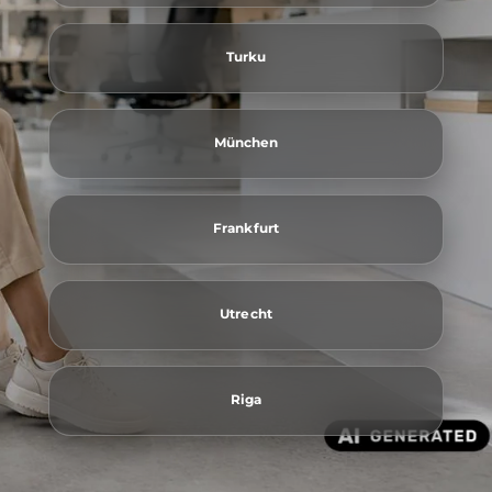
Turku
München
Frankfurt
Utrecht
Riga