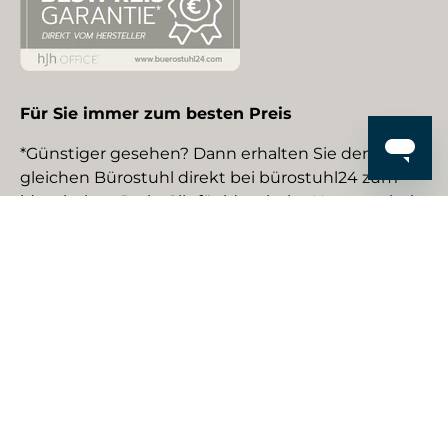
Für Sie immer zum besten Preis
*Günstiger gesehen? Dann erhalten Sie den
gleichen Bürostuhl direkt bei bürostuhl24 zum
identischen Preis. Gilt für identische Neuware bei
gewerblichen EU-Händlern. Details auf Anfrage.
Social Media
Facebook
YouTube
Instagram
TikTok
Pinterest
LinkedIn
Zahlungsmethoden