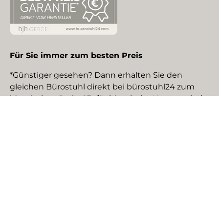
Für Sie immer zum besten Preis
*Günstiger gesehen? Dann erhalten Sie den
gleichen Bürostuhl direkt bei bürostuhl24 zum
identischen Preis. Gilt für identische Neuware bei
gewerblichen EU-Händlern. Details auf Anfrage.
Social Media
Facebook
YouTube
Instagram
TikTok
Pinterest
LinkedIn
Zahlungsmethoden