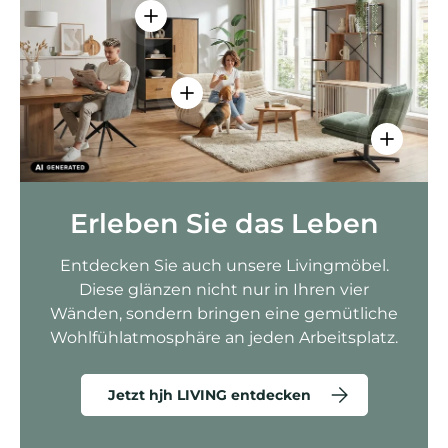
Einzelheiten anzeigen - AMIO H - Bür
Einzelheiten anzeigen - Sitzolo 2 
Einzelhei
Erleben Sie das Leben
Entdecken Sie auch unsere Livingmöbel.
Diese glänzen nicht nur in Ihren vier
Wänden, sondern bringen eine gemütliche
Wohlfühlatmosphäre an jeden Arbeitsplatz.
Jetzt hjh LIVING entdecken