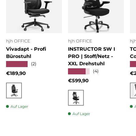
hjh OFFICE
hjh OFFICE
hj
Vivadapt - Profi
INSTRUCTOR SW I
T
Bürostuhl
PRO | Stoff/Netz -
Co
XXL Drehstuhl
★★★★★
★
(2)
★★★★★
(4)
Normaler Preis
No
€189,90
€2
Normaler Preis
€599,90
Schwarz
Schwarz
Auf Lager
Auf Lager