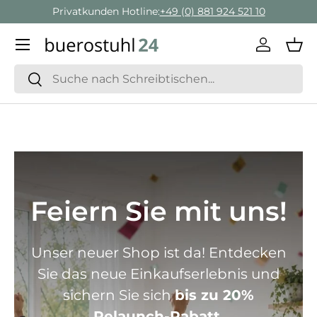
Geschäftskunden Beratung:
+ 49 (0) 881 924 521 22
Direkt zum Inhalt
Menü
Einlogge
Ein
Suchen
Suchen
Feiern Sie mit uns!
Unser neuer Shop ist da! Entdecken
Sie das neue Einkaufserlebnis und
sichern Sie sich
bis zu 20%
Relaunch-Rabatt.