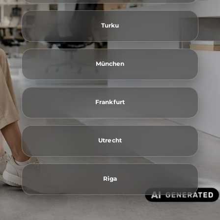
Turku
München
Frankfurt
Utrecht
Riga