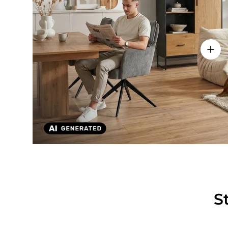
Einze
S