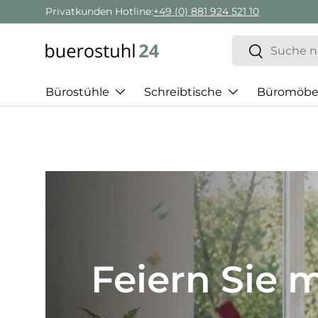
Geschäftskunden Beratung:
+ 49 (0) 881 924 521 22
Direkt zum Inhalt
Suchen
Suchen
Bürostühle
Schreibtische
Büromöbe
Best of H