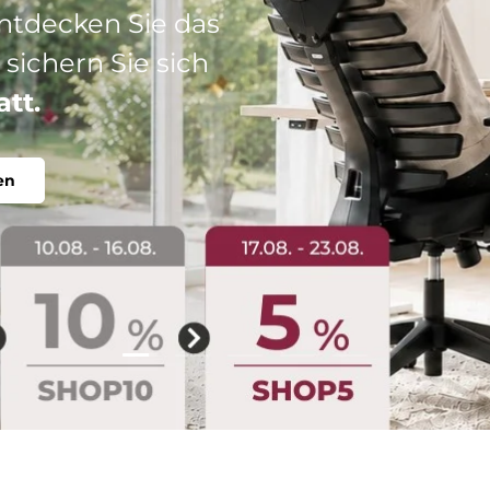
: Ihr perfekter
abel, individuell.
Folie laden 2 von 5
Folie laden 1 von 5
Folie laden 3 von 5
Folie laden 4 von 5
Folie laden 5 vo