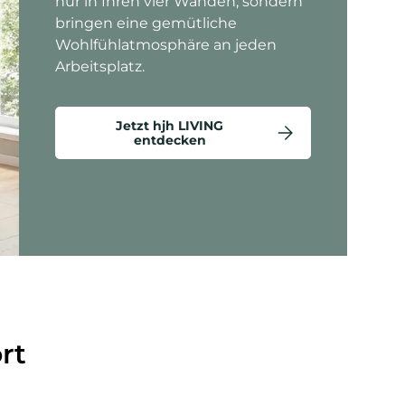
nur in Ihren vier Wänden, sondern
bringen eine gemütliche
Wohlfühlatmosphäre an jeden
Arbeitsplatz.
Jetzt hjh LIVING
entdecken
ten anzeigen - Criss-Cross 20 - Loungesessel
rt