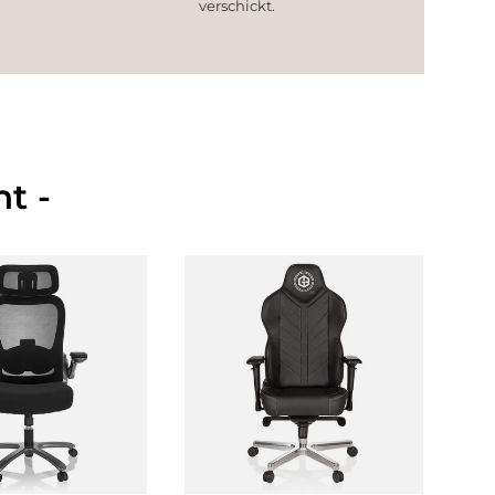
verschickt.
t -