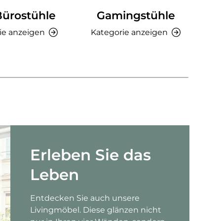
Bürostühle
Gamingstühle
Ki
ie anzeigen
Kategorie anzeigen
K
Erleben Sie das
Leben
Entdecken Sie auch unsere
Livingmöbel. Diese glänzen nicht