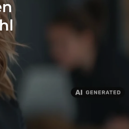
en
hl