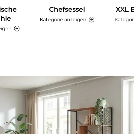
ische
Chefsessel
XXL 
hle
Kategorie anzeigen
Kategor
eigen
nzeigen - AMIO H - Büroschrank