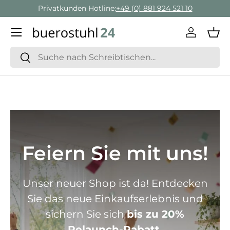
Geschäftskunden Beratung:
+ 49 (0) 881 924 521 22
Direkt zum Inhalt
Menü
Einlogge
Ein
Suchen
Suchen
Feiern Sie mit uns!
Unser neuer Shop ist da! Entdecken
Sie das neue Einkaufserlebnis und
sichern Sie sich
bis zu 20%
Relaunch-Rabatt.