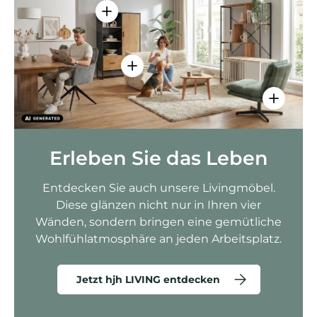
Einzelheiten anzeigen - AMIO H - Bür
Einzelheiten anzeigen - Sitzolo 2 
Einzelhei
Erleben Sie das Leben
Entdecken Sie auch unsere Livingmöbel.
Diese glänzen nicht nur in Ihren vier
Wänden, sondern bringen eine gemütliche
Wohlfühlatmosphäre an jeden Arbeitsplatz.
Jetzt hjh LIVING entdecken