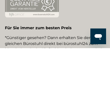
Für Sie immer zum besten Preis
*Günstiger gesehen? Dann erhalten Sie den
gleichen Bürostuhl direkt bei bürostuhl24 zum
identischen Preis. Gilt für identische Neuware bei
gewerblichen EU-Händlern. Details auf Anfrage.
Social Media
Facebook
YouTube
Instagram
TikTok
Pinterest
LinkedIn
Zahlungsmethoden