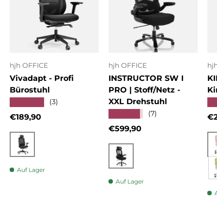
hjh OFFICE
hjh OFFICE
hj
Vivadapt - Profi
INSTRUCTOR SW I
KI
Bürostuhl
PRO | Stoff/Netz -
Ki
XXL Drehstuhl
★★★★★
★
(3)
★★★★★
(7)
Normaler Preis
No
€189,90
€2
Normaler Preis
€599,90
Schwarz
Schwarz
Auf Lager
Auf Lager