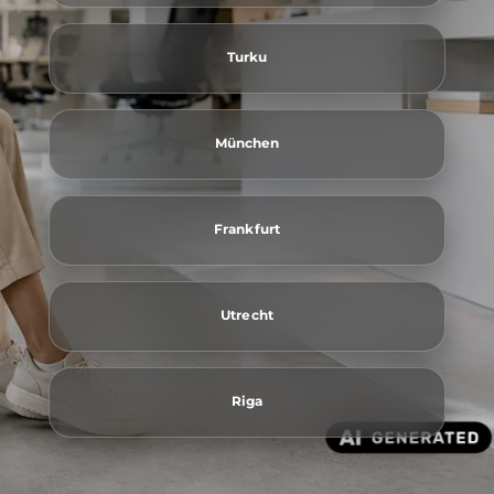
Turku
München
Frankfurt
Utrecht
Riga