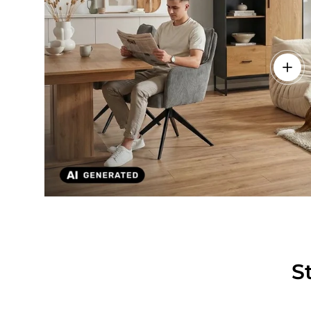
Einze
S