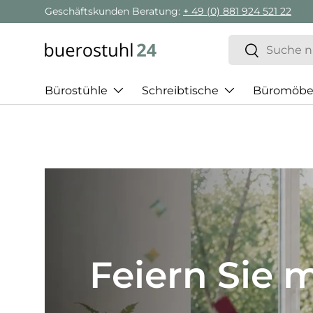
Geschäftskunden Beratung:
+ 49 (0) 881 924 521 22
Direkt zum Inhalt
Suchen
Suchen
Bürostühle
Schreibtische
Büromöbe
Best of H