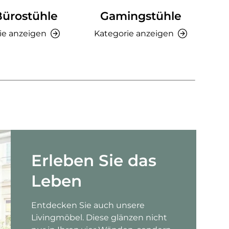
Bürostühle
Gamingstühle
Ki
ie anzeigen
Kategorie anzeigen
K
Erleben Sie das
Leben
Entdecken Sie auch unsere
Livingmöbel. Diese glänzen nicht