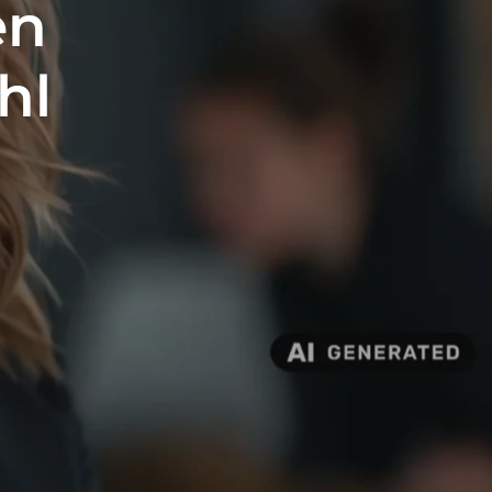
en
hl