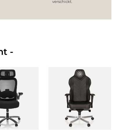
verschickt.
t -