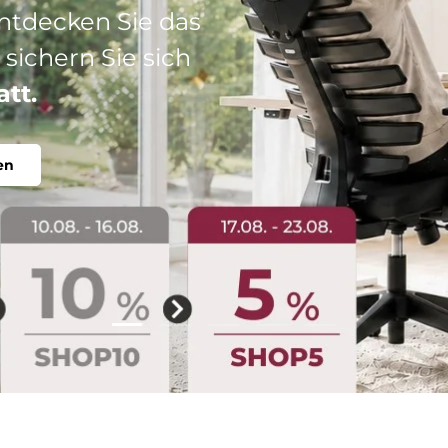
: Ihr perfekter
abel, individuell.
Folie laden 2 von 5
Folie laden 1 von 5
Folie laden 3 von 5
Folie laden 4 von 5
Folie laden 5 vo