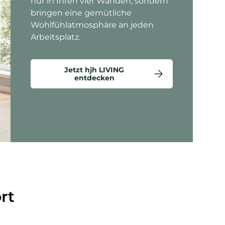
nur in Ihren vier Wänden, sondern
bringen eine gemütliche
Wohlfühlatmosphäre an jeden
Arbeitsplatz.
Jetzt hjh LIVING
entdecken
ten anzeigen - Criss-Cross 20 - Loungesessel
rt