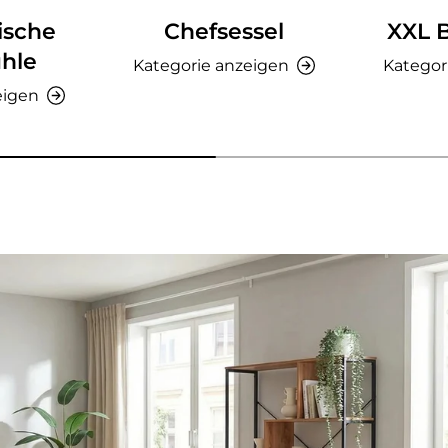
ische
Chefsessel
XXL 
hle
Kategorie anzeigen
Kategor
eigen
nzeigen - AMIO H - Büroschrank