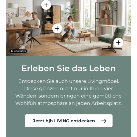
Einzelheiten anzeigen - AMIO H - Bür
Einzelheiten anzeigen - Sitzolo 2 
Einzelhei
Erleben Sie das Leben
Entdecken Sie auch unsere Livingmöbel.
Diese glänzen nicht nur in Ihren vier
Wänden, sondern bringen eine gemütliche
Wohlfühlatmosphäre an jeden Arbeitsplatz.
Jetzt hjh LIVING entdecken