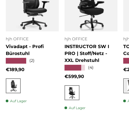
hjh OFFICE
hjh OFFICE
hj
Vivadapt - Profi
INSTRUCTOR SW I
T
Bürostuhl
PRO | Stoff/Netz -
Co
XXL Drehstuhl
★★★★★
★
(2)
★★★★★
(4)
Normaler Preis
No
€189,90
€2
Normaler Preis
€599,90
Schwarz
Schwarz
Auf Lager
Auf Lager