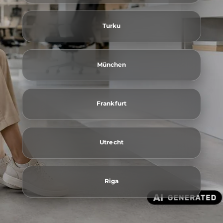
Turku
München
Frankfurt
Utrecht
Riga