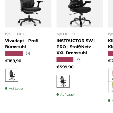
hjh OFFICE
hjh OFFICE
hj
Vivadapt - Profi
INSTRUCTOR SW I
KI
Bürostuhl
PRO | Stoff/Netz -
Ki
XXL Drehstuhl
★★★★★
★
(3)
★★★★★
(7)
Normaler Preis
No
€189,90
€2
Normaler Preis
€599,90
Schwarz
Schwarz
Auf Lager
Auf Lager