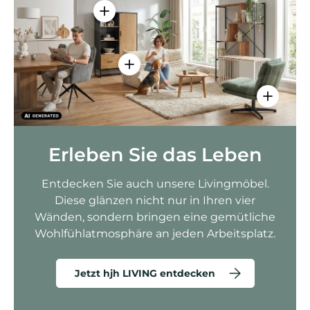
Einzelheiten anzeigen - AMIO H - Bür
Einzelheiten anzeigen - Sitzolo 2 
Einzelhei
Erleben Sie das Leben
Entdecken Sie auch unsere Livingmöbel.
Diese glänzen nicht nur in Ihren vier
Wänden, sondern bringen eine gemütliche
Wohlfühlatmosphäre an jeden Arbeitsplatz.
Jetzt hjh LIVING entdecken