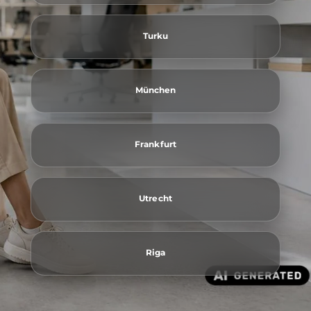
Turku
München
Frankfurt
Utrecht
Riga