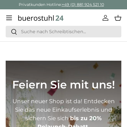
Geschäftskunden Beratung:
+ 49 (0) 881 924 521 22
Direkt zum Inhalt
Menü
Einlogge
Ein
Suchen
Suchen
Feiern Sie mit uns!
Unser neuer Shop ist da! Entdecken
Sie das neue Einkaufserlebnis und
sichern Sie sich
bis zu 20%
Relaunch-Rabatt.