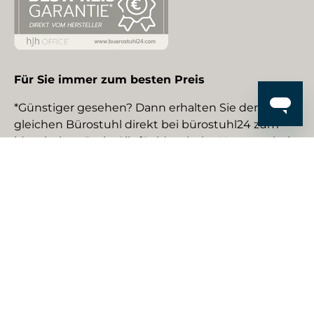
Für Sie immer zum besten Preis
*Günstiger gesehen? Dann erhalten Sie den
gleichen Bürostuhl direkt bei bürostuhl24 zum
identischen Preis. Gilt für identische Neuware bei
gewerblichen EU-Händlern. Details auf Anfrage.
Social Media
Facebook
YouTube
Instagram
TikTok
Pinterest
LinkedIn
Zahlungsmethoden