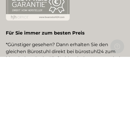
Für Sie immer zum besten Preis
*Günstiger gesehen? Dann erhalten Sie den
gleichen Bürostuhl direkt bei bürostuhl24 zum
identischen Preis. Gilt für identische Neuware bei
gewerblichen EU-Händlern. Details auf Anfrage.
Social Media
Facebook
YouTube
Instagram
TikTok
Pinterest
LinkedIn
Zahlungsmethoden