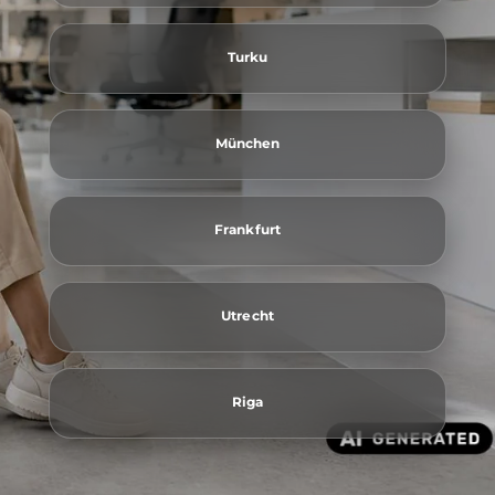
Turku
München
Frankfurt
Utrecht
Riga