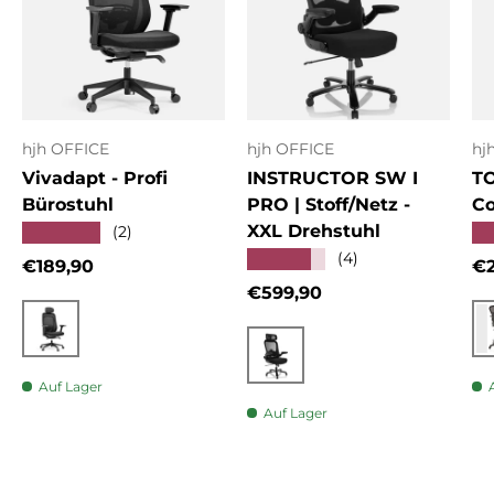
hjh OFFICE
hjh OFFICE
hj
Vivadapt - Profi
INSTRUCTOR SW I
T
Bürostuhl
PRO | Stoff/Netz -
Co
XXL Drehstuhl
★★★★★
★
(2)
★★★★★
(4)
Normaler Preis
No
€189,90
€2
Normaler Preis
€599,90
Schwarz
Schwarz
Auf Lager
Auf Lager