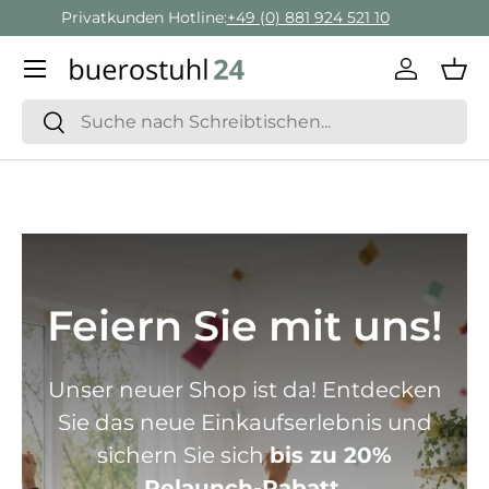
Geschäftskunden Beratung:
+ 49 (0) 881 924 521 22
Direkt zum Inhalt
Menü
Einlogge
Ein
Suchen
Suchen
Feiern Sie mit uns!
Unser neuer Shop ist da! Entdecken
Sie das neue Einkaufserlebnis und
sichern Sie sich
bis zu 20%
Relaunch-Rabatt.