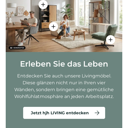
Einzelheiten anzeigen - AMIO H - Bür
Einzelheiten anzeigen - Sitzolo 2 
Einzelhei
Erleben Sie das Leben
Entdecken Sie auch unsere Livingmöbel.
Diese glänzen nicht nur in Ihren vier
Wänden, sondern bringen eine gemütliche
Wohlfühlatmosphäre an jeden Arbeitsplatz.
Jetzt hjh LIVING entdecken