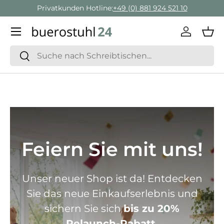
Geschäftskunden Beratung:
+ 49 (0) 881 924 521 22
Direkt zum Inhalt
Menü
Einlogge
Ein
Suchen
Suchen
Feiern Sie mit uns!
Unser neuer Shop ist da! Entdecken
Sie das neue Einkaufserlebnis und
sichern Sie sich
bis zu 20%
Relaunch-Rabatt.