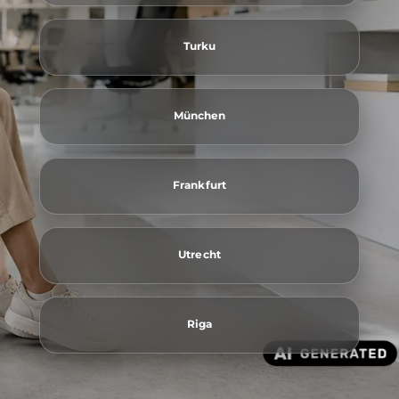
Turku
München
Frankfurt
Utrecht
Riga