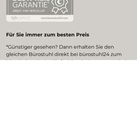
Für Sie immer zum besten Preis
*Günstiger gesehen? Dann erhalten Sie den
gleichen Bürostuhl direkt bei bürostuhl24 zum
identischen Preis. Gilt für identische Neuware bei
gewerblichen EU-Händlern. Details auf Anfrage.
Social Media
Facebook
YouTube
Instagram
TikTok
Pinterest
LinkedIn
Zahlungsmethoden