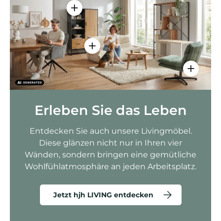
Einzelheiten anzeigen - AMIO H - Bür
Einzelheiten anzeigen - Sitzolo 2 
Einzelhei
Erleben Sie das Leben
Entdecken Sie auch unsere Livingmöbel.
Diese glänzen nicht nur in Ihren vier
Wänden, sondern bringen eine gemütliche
Wohlfühlatmosphäre an jeden Arbeitsplatz.
Jetzt hjh LIVING entdecken