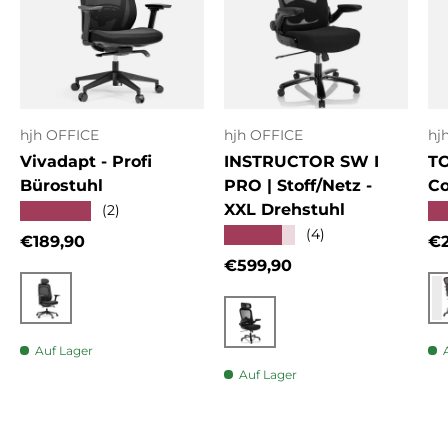
hjh OFFICE
hjh OFFICE
hj
Vivadapt - Profi
INSTRUCTOR SW I
T
Bürostuhl
PRO | Stoff/Netz -
Co
XXL Drehstuhl
★★★★★
★
(2)
★★★★★
(4)
Normaler Preis
No
€189,90
€2
Normaler Preis
€599,90
Schwarz
Schwarz
Auf Lager
Auf Lager