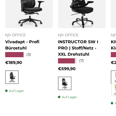
hjh OFFICE
hjh OFFICE
hj
Vivadapt - Profi
INSTRUCTOR SW I
KI
Bürostuhl
PRO | Stoff/Netz -
Ki
XXL Drehstuhl
★★★★★
★
(3)
★★★★★
(7)
Normaler Preis
No
€189,90
€2
Normaler Preis
€599,90
Schwarz
Schwarz
Auf Lager
Auf Lager