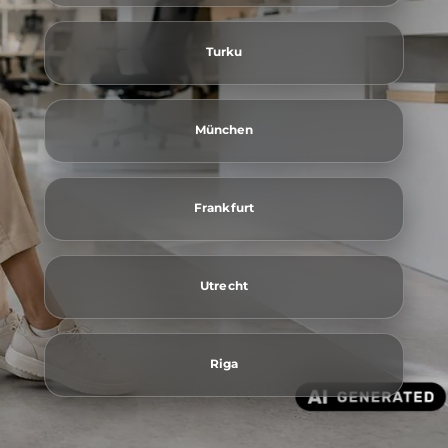
Turku
München
Frankfurt
Utrecht
Riga