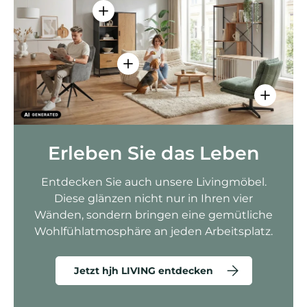
Einzelheiten anzeigen - AMIO H - Bür
Einzelheiten anzeigen - Sitzolo 2 
Einzelhei
Erleben Sie das Leben
Entdecken Sie auch unsere Livingmöbel.
Diese glänzen nicht nur in Ihren vier
Wänden, sondern bringen eine gemütliche
Wohlfühlatmosphäre an jeden Arbeitsplatz.
Jetzt hjh LIVING entdecken