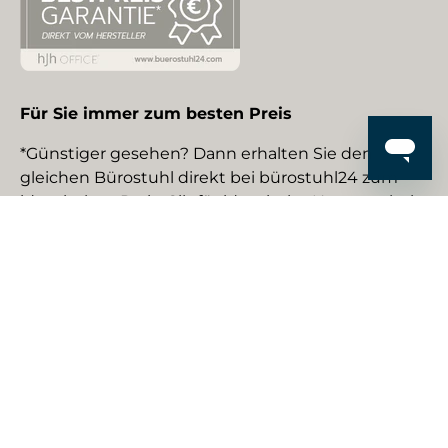
Für Sie immer zum besten Preis
*Günstiger gesehen? Dann erhalten Sie den
gleichen Bürostuhl direkt bei bürostuhl24 zum
identischen Preis. Gilt für identische Neuware bei
gewerblichen EU-Händlern. Details auf Anfrage.
Social Media
Facebook
YouTube
Instagram
TikTok
Pinterest
LinkedIn
Zahlungsmethoden