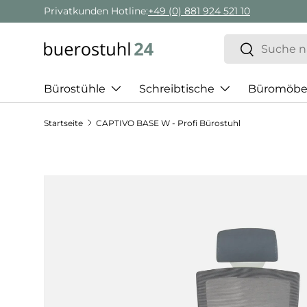
Geschäftskunden Beratung:
+ 49 (0) 881 924 521 22
Direkt zum Inhalt
Suchen
Suchen
Bürostühle
Schreibtische
Büromöbe
Startseite
CAPTIVO BASE W - Profi Bürostuhl
Zu Produktinformationen springen