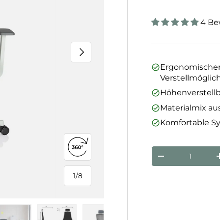
4 Be
Nächste
Ergonomischer 
Verstellmöglic
Höhenverstellb
Materialmix aus
Komfortable 
360°-Ansicht öffnen
Anzahl
Menge verringe
1
/
8
von