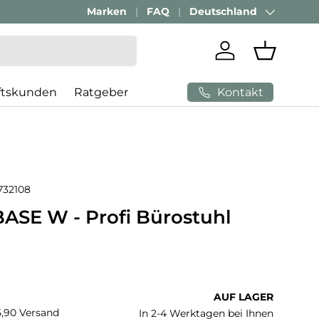
Passenden Bürostuhl finden mit
Marken
FAQ
Deutschland
AI-Beratung
Land/Region
Einloggen
Einkaufs
Kontakt
ftskunden
Ratgeber
732108
ASE W - Profi Bürostuhl
 Preis
AUF LAGER
€5,90 Versand
In 2-4 Werktagen bei Ihnen