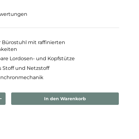
wertungen
Bürostuhl mit raffinierten
hkeiten
are Lordosen- und Kopfstütze
 Stoff und Netzstoff
Synchronmechanik
In den Warenkorb
rn
Menge erhöhen