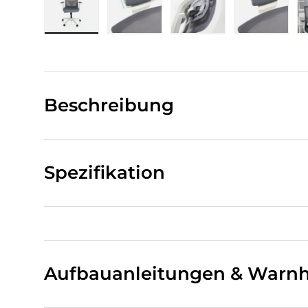
Bild 1 in Galerieansicht laden
Bild 2 in Galerieansicht laden
Bild 3 in Galerieansi
Bild 4 i
Beschreibung
Spezifikation
Aufbauanleitungen & Warnh