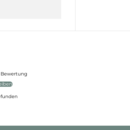
te Bewertung
eiben
efunden