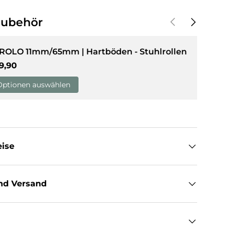
Vorherige
Nächste
Zubehör
sicht laden
 ROLO 11mm/65mm | Hartböden - Stuhlrollen
rmaler Preis
9,90
Optionen auswählen
eise
nd Versand