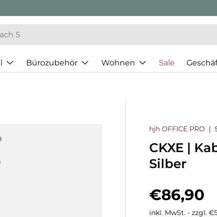
l
Bürozubehör
Wohnen
Sale
Geschä
hjh OFFICE PRO
|
CKXE | Kab
Silber
Normaler
€86,90
inkl. MwSt. - zzgl. 