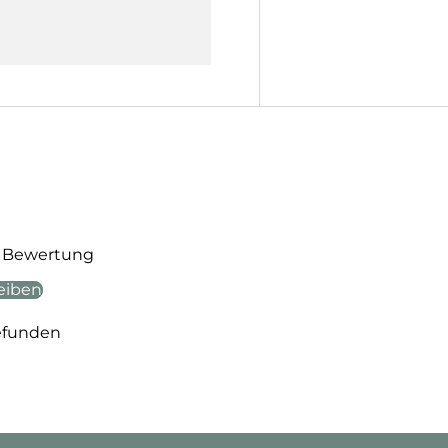
te Bewertung
eiben
efunden