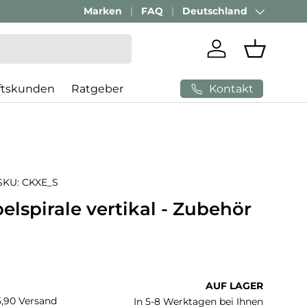
Passenden Bürostuhl finden mit
Marken
FAQ
Deutschland
AI-Beratung
Land/Region
Einloggen
Einkaufs
Kontakt
ftskunden
Ratgeber
SKU:
CKXE_S
elspirale vertikal - Zubehör
 Preis
AUF LAGER
€5,90 Versand
In 5-8 Werktagen bei Ihnen