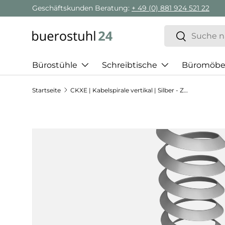
Geschäftskunden Beratung:
+ 49 (0) 881 924 521 22
Direkt zum Inhalt
Suchen
Suchen
Bürostühle
Schreibtische
Büromöbe
Startseite
CKXE | Kabelspirale vertikal | Silber - Zubehör
Zu Produktinformationen springen