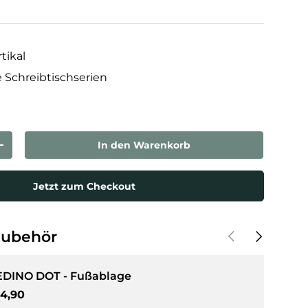
tikal
e Schreibtischserien
In den Warenkorb
rn
Menge erhöhen
Jetzt zum Checkout
Vorherige
Nächste
Zubehör
EDINO DOT - Fußablage
rmaler Preis
4,90