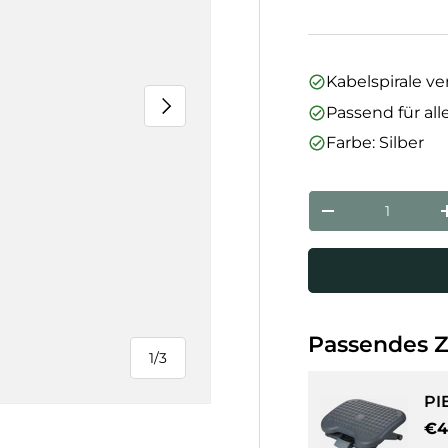
Kabelspirale ver
Nächste
Passend für all
Farbe: Silber
Anzahl
Menge verringe
Passendes 
1
/
3
von
PI
No
€4