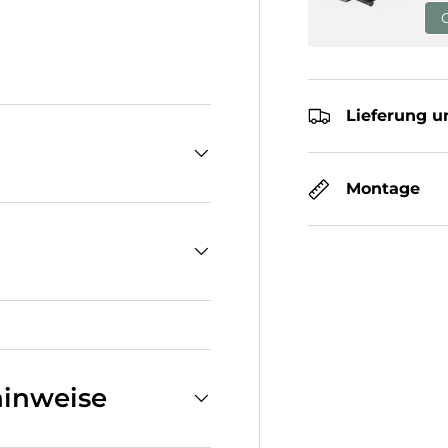
cht laden
Lieferung u
Montage
inweise