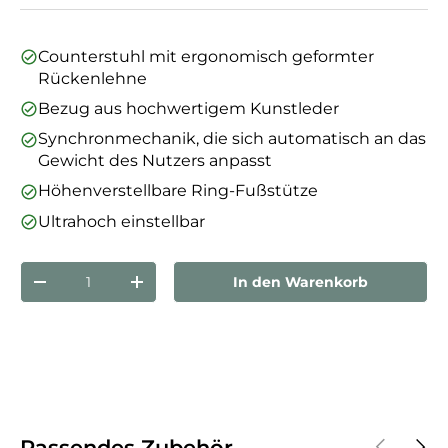
Counterstuhl mit ergonomisch geformter
Rückenlehne
Bezug aus hochwertigem Kunstleder
Synchronmechanik, die sich automatisch an das
Gewicht des Nutzers anpasst
Höhenverstellbare Ring-Fußstütze
Ultrahoch einstellbar
Anzahl
In den Warenkorb
Menge verringern
Menge erhöhen
Vorherige
Näch
Passendes Zubehör