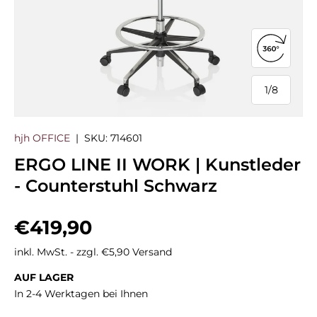
360°-Ans
1
/
8
von
hjh OFFICE
|
SKU:
714601
ERGO LINE II WORK | Kunstleder
- Counterstuhl Schwarz
Normaler Preis
€419,90
inkl. MwSt. - zzgl. €5,90 Versand
AUF LAGER
In 2-4 Werktagen bei Ihnen