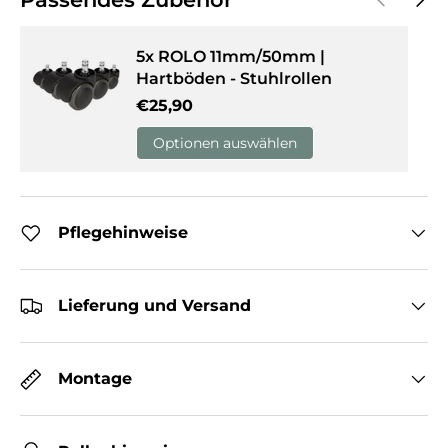
5x ROLO 11mm/50mm |
Hartböden - Stuhlrollen
Normaler Preis
€25,90
Optionen auswählen
Pflegehinweise
Lieferung und Versand
Montage