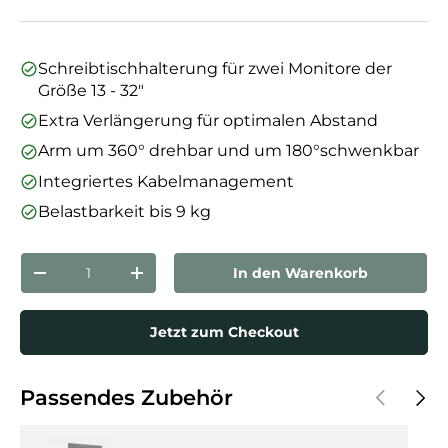
Schreibtischhalterung für zwei Monitore der
Größe 13 - 32"
Extra Verlängerung für optimalen Abstand
Arm um 360° drehbar und um 180°schwenkbar
Integriertes Kabelmanagement
Belastbarkeit bis 9 kg
Anzahl
In den Warenkorb
Menge verringern
Menge erhöhen
Jetzt zum Checkout
Vorherige
Näch
Passendes Zubehör