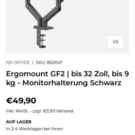
1
/
9
von
hjh OFFICE
|
SKU:
802047
Ergomount GF2 | bis 32 Zoll, bis 9
kg - Monitorhalterung Schwarz
Normaler Preis
€49,90
inkl. MwSt. - zzgl. €5,90 Versand
AUF LAGER
In 2-4 Werktagen bei Ihnen