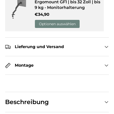
Ergomount GF1 | bis 32 Zoll | bis
9 kg - Monitorhalterung
Normaler Preis
€34,90
Optionen auswählen
Lieferung und Versand
Montage
Beschreibung