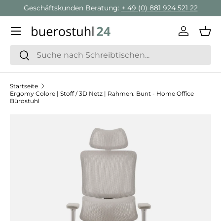
Geschäftskunden Beratung:
+ 49 (0) 881 924 521 22
Direkt zum Inhalt
Menü
Einlogge
Ein
Suchen
Suchen
Startseite
Ergomy Colore | Stoff / 3D Netz | Rahmen: Bunt - Home Office
Bürostuhl
Zu Produktinformationen springen