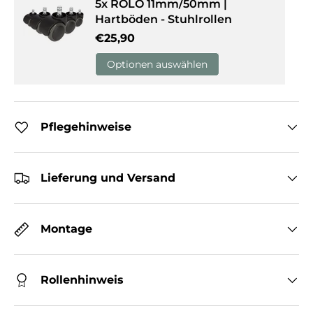
5x ROLO 11mm/50mm |
Hartböden - Stuhlrollen
Normaler Preis
€25,90
Optionen auswählen
Pflegehinweise
Lieferung und Versand
Montage
Rollenhinweis