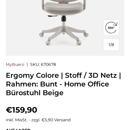
360°-Ans
1
/
8
von
MyBuero
|
SKU:
670678
Ergomy Colore | Stoff / 3D Netz |
Rahmen: Bunt - Home Office
Bürostuhl Beige
Normaler Preis
€159,90
inkl. MwSt. - zzgl. €5,90 Versand