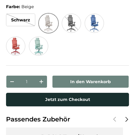
Farbe:
Beige
Schwarz
Beige
Grau
Blau
Rot
Türkis
Anzahl
In den Warenkorb
Menge verringern
Menge erhöhen
Jetzt zum Checkout
Vorherige
Näch
Passendes Zubehör