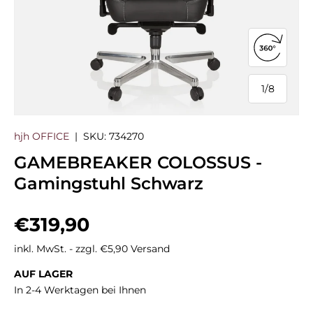
360°-Ans
1
/
8
von
hjh OFFICE
|
SKU:
734270
GAMEBREAKER COLOSSUS -
Gamingstuhl Schwarz
Normaler Preis
€319,90
inkl. MwSt. - zzgl. €5,90 Versand
AUF LAGER
In 2-4 Werktagen bei Ihnen