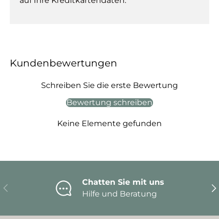
auf Ihre Kreditkartendaten.
Kundenbewertungen
Schreiben Sie die erste Bewertung
Bewertung schreiben
Keine Elemente gefunden
Chatten Sie mit uns
Vorherige
Nä
Hilfe und Beratung