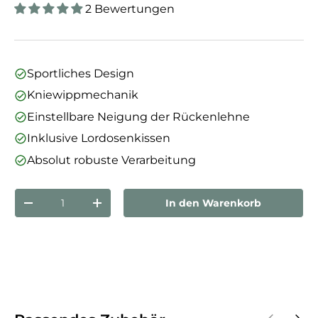
2 Bewertungen
Sportliches Design
Kniewippmechanik
Einstellbare Neigung der Rückenlehne
Inklusive Lordosenkissen
Absolut robuste Verarbeitung
Anzahl
In den Warenkorb
Menge verringern
Menge erhöhen
Vorherige
Näch