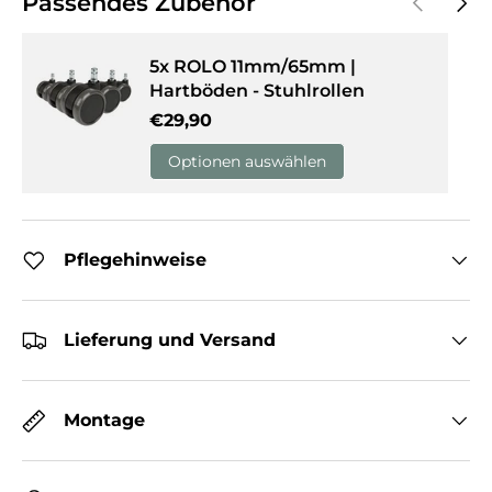
Passendes Zubehör
5x ROLO 11mm/65mm |
Hartböden - Stuhlrollen
Normaler Preis
€29,90
Optionen auswählen
Pflegehinweise
Lieferung und Versand
Montage