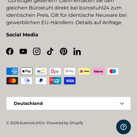
*Günstiger gesehen? Dann erhalten Sie den
gleichen Bürostuhl direkt bei bürostuhl24 zum
identischen Preis. Gilt für identische Neuware bei
gewerblichen EU-Händlern. Details auf Anfrage.
Social Media
Facebook
YouTube
Instagram
TikTok
Pinterest
LinkedIn
Zahlungsmethoden
Land/Region
Deutschland
© 2026
buerostuhl24
.
Powered by Shopify