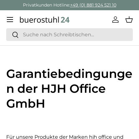
Privatkunden Hotline:
+49 (0) 881 924 521 10
Direkt zum Inhalt
Menü
Einlogge
Ein
Suchen
Suchen
Garantiebedingunge
n der HJH Office
GmbH
Für unsere Produkte der Marken hjh office und